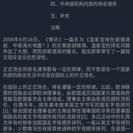
四、中央级机构内部的排名顺序
五、补充
注释
2008年6月16日，《博讯》一篇名为《温家宝排在胡锦涛
前 中南海大地震？》的文章就胡锦涛、温家宝的排名问题
作出了大胆、然而却是错误的推论，我当即草草写了一篇短
文驳斥该文的荒谬性。
正式场合的排名通常都有一定的规律，而不管是在一个国家
内部的政治生活中还是在国际上的外交场合。
在国际上的正式场合，排名遵循一定的规律。比如，欧洲联
盟的首脑会议即欧洲理事会，由欧盟成员国国家元首或政府
首脑及欧盟委员会主席组成，理事会主席由各成员国轮流担
任，任期半年，顺序基本按本国文字书写的国名字母排列
[1]；联合国安全理事会的主席由常任理事国和非常任理事国
按国名的英文字母顺序按月轮流担任[2]；多边活动中的礼宾
次序有时按参加国国名字母顺序排列，一般以英文字母排列
居多，少数情况也有按其他语种的字母顺序排列，东道国一