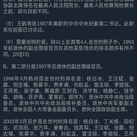
协副主席排名在最高人民法院院长、最高人民检察院检察长
之前，却与目前不同。
（E）王鹤寿是1987年离职的中共中央纪委第二书记。此职
务在前面已讨论过。
（F）需要说明的是，除以上彭真等4人去世的例子外，1993
年前退休的副总理级官员在其他某些场合的排名顺序有所不
同。[20][15]
B、第二部分是1997年后退休的副总理级官员。
1998年9月杨尚昆去世时的排名是：杨白冰、王汉斌、张
震、倪志福、陈慕华、费孝通、孙起孟、雷洁琼、李锡铭、
王丙乾、吴学谦、赛福鼎·艾则孜、洪学智、杨静仁、钱学
森、胡绳、苏步青、董寅初。顺序为：退休中共中央政治局
委员，退休中共中央政治局候补委员，退休中央军委副主
席，退休全国人大常委会副委员长，退休全国政协副主席。
2003年3月苏步青去世时的排名是：杨白冰、丁关根、田纪
云、迟浩田、张万年、姜春云、钱其琛、王汉斌、张震、倪
志福、陈慕华、费孝通、孙起孟、雷洁琼、李锡铭、王丙