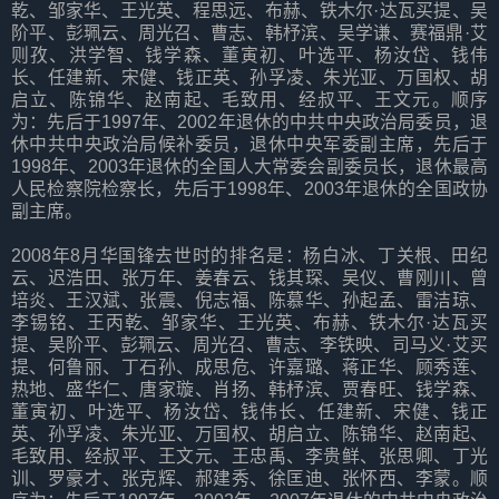
乾、邹家华、王光英、程思远、布赫、铁木尔·达瓦买提、吴
阶平、彭珮云、周光召、曹志、韩杼滨、吴学谦、赛福鼎·艾
则孜、洪学智、钱学森、董寅初、叶选平、杨汝岱、钱伟
长、任建新、宋健、钱正英、孙孚凌、朱光亚、万国权、胡
启立、陈锦华、赵南起、毛致用、经叔平、王文元。顺序
为：先后于1997年、2002年退休的中共中央政治局委员，退
休中共中央政治局候补委员，退休中央军委副主席，先后于
1998年、2003年退休的全国人大常委会副委员长，退休最高
人民检察院检察长，先后于1998年、2003年退休的全国政协
副主席。
2008年8月华国锋去世时的排名是：杨白冰、丁关根、田纪
云、迟浩田、张万年、姜春云、钱其琛、吴仪、曹刚川、曾
培炎、王汉斌、张震、倪志福、陈慕华、孙起孟、雷洁琼、
李锡铭、王丙乾、邹家华、王光英、布赫、铁木尔·达瓦买
提、吴阶平、彭珮云、周光召、曹志、李铁映、司马义·艾买
提、何鲁丽、丁石孙、成思危、许嘉璐、蒋正华、顾秀莲、
热地、盛华仁、唐家璇、肖扬、韩杼滨、贾春旺、钱学森、
董寅初、叶选平、杨汝岱、钱伟长、任建新、宋健、钱正
英、孙孚凌、朱光亚、万国权、胡启立、陈锦华、赵南起、
毛致用、经叔平、王文元、王忠禹、李贵鲜、张思卿、丁光
训、罗豪才、张克辉、郝建秀、徐匡迪、张怀西、李蒙。顺