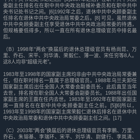
委副主任排名在在职中共中央政治局候补委员和在职中共中
央书记处书记之间。[6]1992年之后，退休中共中央顾委副主
任排名在退休中共中央政治局常委之后。[8] 可见，虽然退休
中共中央顾委副主任享受退休中共中央政治局常委的待遇，
但规格要低得多，所以一直在所有退休总理级官员中排名最
后。
（B）1998年“两会”换届后的退休总理级官员有杨尚昆、万
里、乔石、宋平、刘华清、荣毅仁、薄一波、宋任穷等8人。
这8人均非“超级元老”。
1983年至1998年的国家副主席均非由中共中央政治局常委兼
任，但在职时排名一直属于总理级官员。1988年乌兰夫卸任
国家副主席后出任全国人大常委会副委员长，此后直至当年
去世，排名按在职全国人大常委会副委员长。1988年出任国
家副主席的王震在任内去世。1983年至1992年在职国家副主
席一直排名在在职中共中央顾委副主任之前。[5][6]所以，
1993年至1998年的国家副主席荣毅仁退休后排名在退休中共
中央政治局常委和退休中共中央顾委副主任之间。[17]
（C）2003年“两会”换届后的退休总理级官员有李鹏、万里、
乔石、朱镕基、李瑞环、宋平、刘华清、尉健行、李岚清、