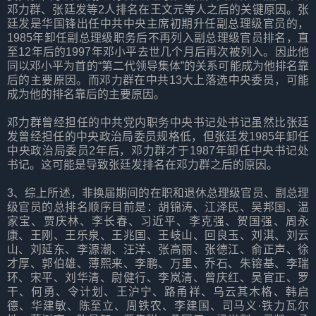
邓力群、张廷发等2人排名在王文元等人之后的关键原因。张
廷发是华国锋出任中共中央主席初期升任副总理级官员的，
1985年卸任副总理级职务后不再列入副总理级官员排名，直
至12年后的1997年邓小平去世几个月后再次被列入。因此他
同以邓小平为首的“第二代领导集体”的关系可能成为他排名靠
后的主要原因。而邓力群在中共13大上落选中央委员，可能
成为他的排名靠后的主要原因。
邓力群曾经担任的中共党内职务中央书记处书记虽然比张廷
发曾经担任的中央政治局委员规格低，但张廷发1985年卸任
中央政治局委员2年后，邓力群才于1987年卸任中央书记处
书记。这可能是导致张廷发排名在邓力群之后的原因。
3、综上所述，非换届期间的在职和退休总理级官员、副总理
级官员的总排名顺序目前是：胡锦涛、江泽民、吴邦国、温
家宝、贾庆林、李长春、习近平、李克强、贺国强、周永
康、王刚、王乐泉、王兆国、王岐山、回良玉、刘淇、刘云
山、刘延东、李源潮、汪洋、张高丽、张德江、俞正声、徐
才厚、郭伯雄、薄熙来、李鹏、万里、乔石、朱镕基、李瑞
环、宋平、刘华清、尉健行、李岚清、曾庆红、吴官正、罗
干、何勇、令计划、王沪宁、路甬祥、乌云其木格、韩启
德、华建敏、陈至立、周铁农、李建国、司马义·铁力瓦尔