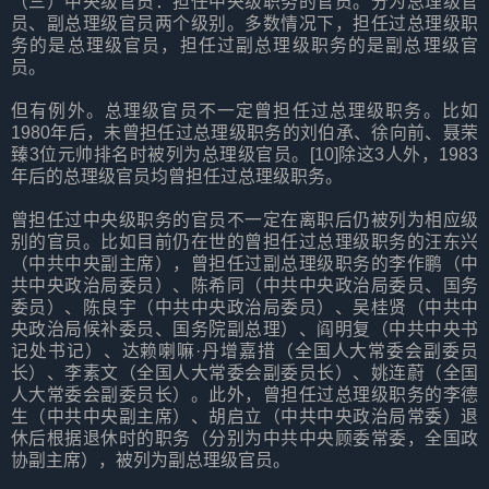
（三）中央级官员：担任中央级职务的官员。分为总理级官
员、副总理级官员两个级别。多数情况下，担任过总理级职
务的是总理级官员，担任过副总理级职务的是副总理级官
员。
但有例外。总理级官员不一定曾担任过总理级职务。比如
1980年后，未曾担任过总理级职务的刘伯承、徐向前、聂荣
臻3位元帅排名时被列为总理级官员。[10]除这3人外，1983
年后的总理级官员均曾担任过总理级职务。
曾担任过中央级职务的官员不一定在离职后仍被列为相应级
别的官员。比如目前仍在世的曾担任过总理级职务的汪东兴
（中共中央副主席），曾担任过副总理级职务的李作鹏（中
共中央政治局委员）、陈希同（中共中央政治局委员、国务
委员）、陈良宇（中共中央政治局委员）、吴桂贤（中共中
央政治局候补委员、国务院副总理）、阎明复（中共中央书
记处书记）、达赖喇嘛·丹增嘉措（全国人大常委会副委员
长）、李素文（全国人大常委会副委员长）、姚连蔚（全国
人大常委会副委员长）。此外，曾担任过总理级职务的李德
生（中共中央副主席）、胡启立（中共中央政治局常委）退
休后根据退休时的职务（分别为中共中央顾委常委，全国政
协副主席），被列为副总理级官员。