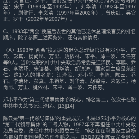
红、吴官正、罗干。他们担任中共中央政治局常委的时间
是：宋平（1989年至1992年），刘华清（1992年至1997
年），尉健行、李岚清（1997年至2002年），曾庆红、吴官
正、罗干（2002年至2007年）。
C、1993年“两会”换届后去世的其他已退休总理级官员的排名
顺序，除了参照上述两条外，还有其他情况。
（A）1993年“两会”换届后的退休总理级官员有邓小平、陈
云、彭真、杨尚昆、万里、姚依林、宋平、薄一波、宋任穷
等9人。当时在职的中共中央政治局常委是江泽民、李鹏、乔
石、李瑞环、朱镕基、刘华清、胡锦涛，国家副主席是荣毅
仁。这17人的排名是：江泽民、邓小平、李鹏、陈云、乔
石、李瑞环、彭真、朱镕基、刘华清、胡锦涛、荣毅仁；杨
尚昆、万里、姚依林、宋平、薄一波、宋任穷。
邓小平作为“第二代领导集体”的核心，排名第二，仅次于在职
中共中央总书记江泽民。[13][14]
陈云是“第一代领导集体”的重要成员，也是以邓小平为核心的
“第二代领导集体”的二号人物，1987年不再担任中共中央政
治局常委，改任中共中央顾委主任，排名在在职国家主席杨
尚昆和在职国务院总理李鹏之后。[13]1992年陈云完全退休