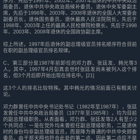
序为：先后于1997年、2002年、2007年退休的中共中央政治
局委员，退休中共中央政治局候补委员，退休中央军委副主
席，先后于1998年、2003年、2008年退休的全国人大常委会
副委员长，退休国务委员，退休最高人民法院院长，先后于
1998年、2003年上任的最高人民检察院检察长，先后于1998
年、2003年、2008年退休的全国政协副主席。
综上所述，1997年后退休的副总理级官员排名顺序符合目前
在职的副总理级官员排名规律。
C、第三部分是1987年前卸任的邓力群、张廷发、韩光等3
人。其中，1997年4月彭真去世时张廷发尚未被列入这个排
名，但3个月后即开始出现在排名中。[21]
这3个人的排名比较特殊。其中韩光的情况前面已有相关讨
论。
邓力群曾任中共中央书记处书记（1982年至1987年），张廷
发曾任中共中央政治局委员（1977年至1985年），均为目前
的副总理级职务。从表面看，邓力群、张廷发等2人有至少2
个共同点：一是在党外均未曾担任副总理级职务，二是退休
时的身份均非副总理级官员，而是降为普通的中共中央顾委
委员。由于郑天翔也符合此处的第二点，因此第二点应不是