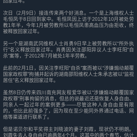
回家过年。
次日（2月9日）接连传来两个好消息。一个是上海维权人士
毛恒凤于8日回到家中。毛恒凤因上访于2012年10月被处劳
教1年半，今年1月被劳教所以毛恒凤患高血压为由拒收，终
被释放回家过年。
另一个是湖南武冈维权人士肖勇9日早上被劳教所以“所外执
行”名义释放回家过年。肖勇因关注邵阳异议人士李旺阳“自
杀”案等，于2012年7月被处1年半劳教。
此前的2月1日，因关注李旺阳“自杀”案而被以“涉嫌煽动颠覆
国家政权罪”拘捕并起诉的湖南邵阳维权人士朱承志被以“监视
居住”名义释放回家过年。
虽然8日仍传来四川南充网友程爱华被以“涉嫌煽动颠覆国家
政权罪”刑事拘留的消息，但总的说最近还是恢复人身自由、
同亲人一起过年的案例更多——尽管这种人身自由是有限
的，也比此前强多了，因为现在至少能同外界通过电话、网
络等渠道进行联系了。
但是诺贝尔和平奖得主刘晓波的妻子刘霞，现状仍不明朗。
刘霞失去人身自由已逾两年4个月。这其中的两个春节，估计