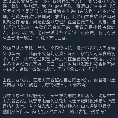
会见室女警察说法一致。我问有没有文件，他说这不用文
件，就是一种规定。我说别的省可以，难道山东省委副书记
吴爱英当了司法部长反而唯独不允许山东这样？这不合常
理。他说要省监狱管理局批准才行。我给山东省监狱管理局
狱政处打电话，问是否监狱管理局在全省做了统一规定。接
电话的人说各个监狱自己会处理的。我说是否找找监狱的
人，就可以办到，他还是说让各个监狱自己处理。我问有没
有全省统一规定，他说不方便回答。
轮廓已基本呈现：首先，全国没有统一规定不许犯人回家给
父母奔丧——此前不久有刘晓波和陈西回家给父母奔丧的例
子。其次，山东省监狱管理局没有在全省做统一规定，具体
由各个监狱自己掌握。第三，山东省监狱狱政科和会见室统
一口径，谎称全省统一规定，但又不承认有正式文件。
由此，我认为，这是山东省监狱自己的土政策，而且这种土
政策被冠以“上级统一规定”的谎言，因而不合理。
我在山东省监狱服刑时，全省被判刑的法轮功人士均集中在
山东省监狱。我曾亲眼看到法轮功人士单继明被刘宏利折磨
得精神失常。有齐晓光和刘宏利这种人在山东省监狱得势，
他们对任自元、薛明凯这种异议人士的迫害能不残酷吗？