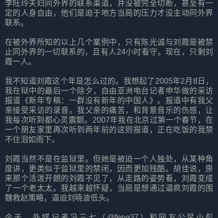
李旺玲夫妇同外界的联系渠道，并没被完全切断，甚至有一
定的人身自由，他们是迫于地方当局的压力才没主动同外界
联系。
在被外界所知的以上几个案例中，只有陈光诚与刘霞是被禁
止同外界的一切联系的，且有人24小时看守。现在，只剩刘
霞一人。
我不知道刘霞这个年是怎么过的。我想起了2005年2月8日，
我在狱中的最后一个除夕，自由亚洲电台记者申华做的采访
报道《新年专稿：一群没有新年的中国人》。报道中有我父
亲接受采访的录音。我父亲的痛苦，和背景音乐的伤感，让
我每次听到都心灵震颤。2007年我在北京过第一个春节，在
一个朋友家里再次听到两年前的这则报道，正在吃饭的我禁
不住泪如雨下。
刘霞当然不是在监狱里。但她是被迫一个人独处，从某种角
度讲，更类似于监狱里的禁闭，因而更加残酷。胡佳说，原
来那个活泼开朗的刘霞不见了，从走路的姿势看，刘霞变成
了一个老太太。我越来越怀疑，当局是想通过逼疯刘霞的围
魏救赵策略，逼迫刘晓波低头。
今天，外媒记者冯三七（@feng37）和网友公民小彪