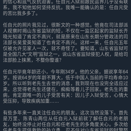
的信心和底气反抗迫害。任自元入狱前跟民运界几乎没有联
系，我不知他如何坚持反抗。我唯一能确认的是：任自元受
的苦比我多多了。
任自元的照片我见过，很斯文的一种感觉。他竟在司法部派
人视察时揭山东省监狱的短，不仅在一监区起家的监狱长齐
晓光知道了肯定不高兴，就是原来在山东长期分管政法的司
法部长吴爱英知道了也肯定不高兴。这样一来，任自元五年
仅被允许见家人一次，就不奇怪了。要知道，山东省监狱可
是全国几大“文明”监狱之一，说山东省监狱侵犯人权，是给司
法部脸上抹黑，不整你整谁？
任自元毕竟年龄还小，今年刚34岁。他的父亲，据说享年64
岁。按说64岁的年龄不算大，低于中国人当前的平均寿命10
岁。所以听到老先生去世的消息，我到现在也没完全适应过
来，总觉得老先生还健在，痴痴等着儿子回家。老先生的重
病，肯定跟唯一的儿子受苦有关：因儿子入狱受苦，心情大
受压抑，导致疾病加重……
有些多年来一直关注任自元的朋友，这次当然没落下。首先
是万里、陈青山两位从任自元入狱前就了解任自元的老朋
友，始终没停止对任自元和任老先生的多角度关心。多次给
任老先生提供救助的孙立勇，忍不住对山东省监狱的狱警怒