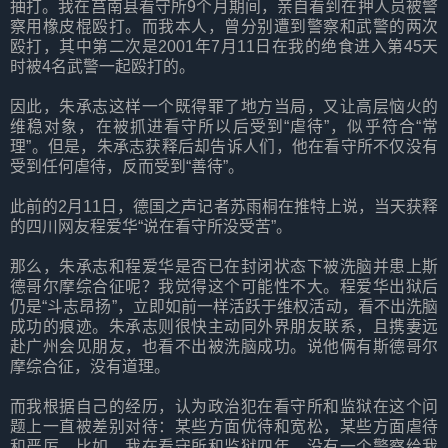
抽打。我在莒南县看守所9个月期间，亲自看到在押人员被警
察用橡皮棍殴打。而我本人，曾分别遭到警察和武警的两次
殴打，其中第二次是2001年7月11日在我的绝食进入第45天
时被4名武警一起殴打的。
因此，朱承志这样一个既得罪了地方当局，又让高层恼火的
维稳对象，在被抓进看守所以后受到“虐待”，似乎符合“常
理”。但是，朱承志获释后却告诉人们，他在看守所不仅没有
受到任何虐待，反而受到“善待”。
此前的2月11日，德国之声记者苏雨桐在推特上说，当天获释
的四川网友程爱华“说在看守所没受苦”。
那么，朱承志和程爱华是否已在封闭状态下被洗脑并患上斯
德哥尔摩综合征呢？我觉得这个可能性不大。程爱华出狱后
仍是“斗志昂扬”，立即如前一样活跃于维权活动，看不出洗脑
成功的痕迹。朱承志则很快主动同外界朋友联系，且携妻远
赴广州会见朋友，也看不出被洗脑成功。说他俩有斯德哥尔
摩综合征，没有道理。
而我根据自己的经历，认为政治犯在看守所和监狱在这个问
题上一直被差别对待：某些方面优待和宽松，某些方面虐待
和严厉。比如，我在看守所和监狱四年，没有一个警察给我