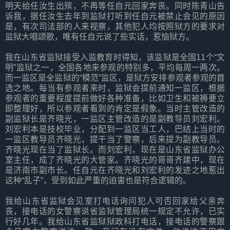
明天给任汝生出殡，不再等任自元回家奔丧。同时陈青山告
诉我，据任汝生去年到监狱打听到任自元被禁止会见的原因
是，有次司法部的人来视察，其他犯人均按照狱方的要求对
监狱大唱颂歌，唯有任自元说了些实话，惹恼狱方。
我在山东省监狱接受入监教育时得知，该监狱是全国11个“文
明”监狱之一，全国各地来参观的特别多，平均每周一两次。
而一监区是全监狱的“模范”监区，是狱方安排参观者参观的首
选之地。每当有参观者来时，监狱会提前通知一监区，根据
参观者的重要程度提前做好各种准备，比如卫生和被褥要立
即整理好，所以参观者看到的肯定是假象。当时主管改造的
副监狱长是齐晓光，一监区主管改造的是副教导员刘宏利。
刘宏利本是技校毕业，分配到一监区当工人，巴结上当时的
一监区教导员齐晓光，提干当了警察，后来提为副教导员。
齐晓光现在当了监狱长。而刘宏利，现在是山东省监狱办公
室主任，成了齐晓光的大管家。齐晓光的哥哥齐建中，现在
是济南市副市长。任自元在齐晓光和刘宏利的发迹之地惹出
这种“乱子”，受到如此严重的迫害也是符合逻辑的。
我给山东省监狱会见室打电话询问犯人可否回家给父亲奔
丧，接电话的女警察说省监狱管理局统一规定不允许，已实
行好几年。我给山东省监狱狱政科打电话，接电话的警察跟