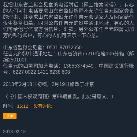
我把山东省监狱会见室的电话附后（网上搜索可得），有心
的人们可打电话要求山东省监狱解释不允许任自元回家奔丧
的理由，并要求山东省监狱允许任自元会见家人及回家给任
汝生祭奠扫墓。同时公布任自元的狱中通讯地址，有心的人
们可给他写信或寄明信片、汇款。另外公布任自元四舅司加
芳的银行账户，有心的人们可表示一下心意。
山东省监狱会见室：0531-87072650
任自元的狱中通讯地址：山东省济南市210信箱106分箱（邮
编250100）
任自元的四舅司加芳电话：13655374549，中国建设银行账
号：6227 0022 1421 6238 608
2013年2月18日初稿，2月19日修改于北京
（《中国人权双周刊》第98期首发。此处是原文。）
时间：
15:12
没有评论:
共享
2013-02-18