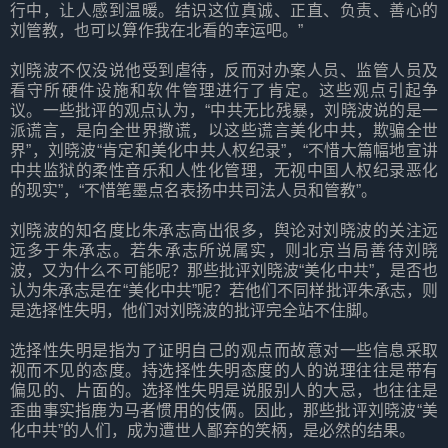
行中，让人感到温暖。结识这位真诚、正直、负责、善心的
刘管教，也可以算作我在北看的幸运吧。”
刘晓波不仅没说他受到虐待，反而对办案人员、监管人员及
看守所硬件设施和软件管理进行了肯定。这些观点引起争
议。一些批评的观点认为，“中共无比残暴，刘晓波说的是一
派谎言，是向全世界撒谎，以这些谎言美化中共，欺骗全世
界”，刘晓波“肯定和美化中共人权纪录”，“不惜大篇幅地宣讲
中共监狱的柔性音乐和人性化管理，无视中国人权纪录恶化
的现实”，“不惜笔墨点名表扬中共司法人员和管教”。
刘晓波的知名度比朱承志高出很多，舆论对刘晓波的关注远
远多于朱承志。若朱承志所说属实，则北京当局善待刘晓
波，又为什么不可能呢？那些批评刘晓波“美化中共”，是否也
认为朱承志是在“美化中共”呢？若他们不同样批评朱承志，则
是选择性失明，他们对刘晓波的批评完全站不住脚。
选择性失明是指为了证明自己的观点而故意对一些信息采取
视而不见的态度。持选择性失明态度的人的说理往往是带有
偏见的、片面的。选择性失明是说服别人的大忌，也往往是
歪曲事实指鹿为马者惯用的伎俩。因此，那些批评刘晓波“美
化中共”的人们，成为遭世人鄙弃的笑柄，是必然的结果。