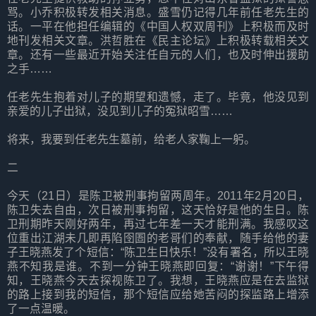
骂。小乔积极转发相关消息。盛雪仍记得几年前任老先生的
话。一平在他担任编辑的《中国人权双周刊》上积极而及时
地刊发相关文章。洪哲胜在《民主论坛》上积极转载相关文
章。还有一些最近开始关注任自元的人们，也及时伸出援助
之手……
任老先生抱着对儿子的期望和遗憾，走了。毕竟，他没见到
亲爱的儿子出狱，没见到儿子的冤狱昭雪……
将来，我要到任老先生墓前，给老人家鞠上一躬。
二
今天（21日）是陈卫被刑事拘留两周年。2011年2月20日，
陈卫失去自由，次日被刑事拘留，这天恰好是他的生日。陈
卫刑期昨天刚好两年，再过七年差一天才能刑满。我感叹这
位重出江湖未几即再陷囹圄的老哥们的奉献，随手给他的妻
子王晓燕发了个短信：“陈卫生日快乐！”没有署名，所以王晓
燕不知我是谁。不到一分钟王晓燕即回复：“谢谢！”下午得
知，王晓燕今天去探视陈卫了。我想，王晓燕应是在去监狱
的路上接到我的短信，那个短信应给她苦闷的探监路上增添
了一点温暖。