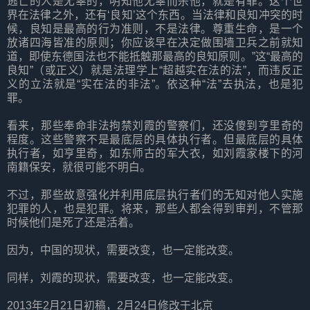
逃亡的人是无辜的，明知他无辜而杀他，就是有罪。这个世
界在法律之外，还有‘良知’这个东西。当法律和良知冲突的时
候，良知是最高的行为准则，不是法律。尊重生命，是一个
放诸四海皆准的原则；你应该早在决定做围墙卫兵之前就知
道，即使东德国法也不能抵触那最高的良知原则。”这“最高的
良知”（或正义）就是法理学上“超越实在法的法”，而违反正
义的立法就是“实在法的非法”。依这种“法”去执法，也是犯
罪。
看来，那些奉命非法拘禁刘霞的警察们，还没傻到亨里奇的
程度。这些警察不是最底层的具体执行者。但最底层的具体
执行者，如亨里奇，如东师古的军大衣，如刘霞家楼下的河
南籍保安，就很可能不明白。
不过，那些故意强化并利用底层执行者们的无知对他人实施
犯罪的人，也是犯罪。将来，那些人都会得到审判，不管那
时候他们是死了还是活着。
因为，中国的现状，需要改变，也一定能改变。
同样，刘霞的现状，需要改变，也一定能改变。
2013年2月21日初稿，2月24日修改于北京