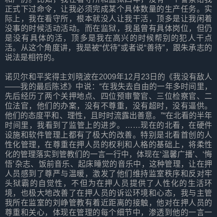
正式下过命令，让我必须完成某个具体数量的生产任务。实
际上，我在看守所，根本就没人让我干活，顶多是让我闲着
没事的时候活动活动。而在监狱，我虽曾有具体岗位，但仍
是没有具体的活，顶多是我在高兴的时候帮别的犯人干点
活。从这个角度讲，我是被“优待”或者说“善待”，跟朱承志的
说法是相符的。
诺贝尔和平奖得主刘晓波在2009年12月23日的《我没有敌人
——我的最后陈述》中说：“在我失去自由的一年多时间里，
先后经历了两个关押地点、四位预审警官、三位检察官、二
位法官，他们的办案，没有不尊重，没有超时，没有逼供。
他们的态度平和、理性，且时时流露出善意。”“在北看的半年
时间里，我看到了监管上的进步。……现在的北看，在硬件
设施和软件管理上都有了极大的改善。特别是北看首创的人
性化管理，在尊重在押人员的权利和人格的基础上，将柔性
化的管理落实到管教们的一言一行中，体现在‘温馨广播’、‘悔
悟’杂志、饭前音乐、起床睡觉的音乐中，这种管理，让在押
人员感到了尊严与温暖，激发了他们维持监室秩序和反对牢
头狱霸的自觉性，不但为在押人员提供了人性化的生活环
境，也极大地改善了在押人员的诉讼环境和心态，我与主管
我所在监室的刘峥管教有着近距离的接触，他对在押人员的
尊重和关心，体现在管理的每个细节中，渗透到他的一言一