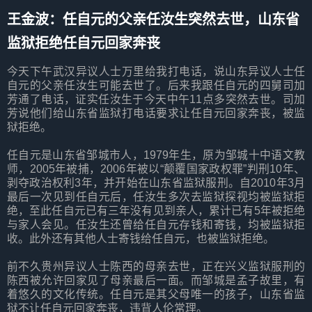
王金波：任自元的父亲任汝生突然去世，山东省
监狱拒绝任自元回家奔丧
今天下午武汉异议人士万里给我打电话，说山东异议人士任
自元的父亲任汝生可能去世了。后来我跟任自元的四舅司加
芳通了电话，证实任汝生于今天中午11点多突然去世。司加
芳说他们给山东省监狱打电话要求让任自元回家奔丧，被监
狱拒绝。
任自元是山东省邹城市人，1979年生，原为邹城十中语文教
师，2005年被捕，2006年被以“颠覆国家政权罪”判刑10年、
剥夺政治权利3年，并开始在山东省监狱服刑。自2010年3月
最后一次见到任自元后，任汝生多次去监狱探视均被监狱拒
绝，至此任自元已有三年没有见到亲人，累计已有5年被拒绝
与家人会见。任汝生还曾给任自元存钱和寄钱，均被监狱拒
收。此外还有其他人士寄钱给任自元，也被监狱拒绝。
前不久贵州异议人士陈西的母亲去世，正在兴义监狱服刑的
陈西被允许回家见了母亲最后一面。而邹城是孟子故里，有
着悠久的文化传统。任自元是其父母唯一的孩子，山东省监
狱不让任自元回家奔丧，违背人伦常理。