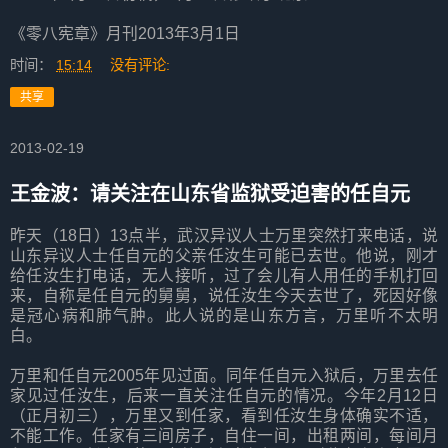
《零八宪章》月刊2013年3月1日
时间：
15:14
没有评论:
共享
2013-02-19
王金波：请关注在山东省监狱受迫害的任自元
昨天（18日）13点半，武汉异议人士万里突然打来电话，说
山东异议人士任自元的父亲任汝生可能已去世。他说，刚才
给任汝生打电话，无人接听，过了会儿有人用任的手机打回
来，自称是任自元的舅舅，说任汝生今天去世了，死因好像
是冠心病和肺气肿。此人说的是山东方言，万里听不太明
白。
万里和任自元2005年见过面。同年任自元入狱后，万里去任
家见过任汝生，后来一直关注任自元的情况。今年2月12日
（正月初三），万里又到任家，看到任汝生身体确实不适，
不能工作。任家有三间房子，自住一间，出租两间，每间月