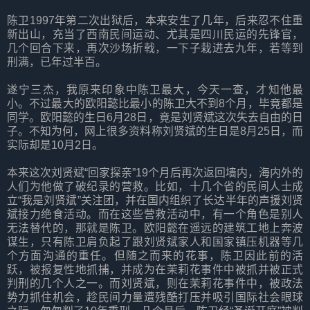
陈卫1997年第二次出狱后，本来安生了几年，后来忍不住重
新出山，充当了西南民间运动、尤其是四川民运的先锋官，
几个回合下来，再次沙场折戟，一下子栽进去九年，若等到
刑满，已年过半百。
遂宁三杰，我原来印象中陈卫最大，今天一查，才知他最
小。不过最大的欧阳懿比最小的陈卫大不到8个月，毕竟都是
同学。欧阳懿的生日6月28日，竟是刘贤斌这次失去自由的日
子。不知为何，网上很多资料称刘贤斌的生日是8月25日，而
实际却是10月2日。
本来这次刘贤斌“回家探亲”19个月后再次返回墙内，海内外的
人们为他做了破纪录的营救。比如，十几个省的民间人士成
立“我是刘贤斌”关注团，并在国内组织了长达半年的声援刘贤
斌接力绝食活动。而在这些营救活动中，有一个角色是别人
无法替代的，那就是陈卫。欧阳懿在遥远的建筑工地上奔波
谋生，只有陈卫肩负起了跟刘贤斌家人和国家镇压机器等几
个方面沟通的重任。但随之而来的花事，陈卫因此前的活
跃，被报复性地抓捕，并成为在茉莉花事件中被抓并被正式
判刑的几个人之一。而刘贤斌，则在茉莉花事件中，被政法
势力抓住机会，趁民间力量遭残酷打压并吸引国际社会眼球