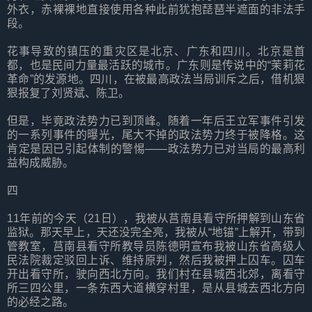
外衣，赤裸裸地直接使用各种此前犹抱琵琶半遮面的非法手
段。
花事导致的镇压的重灾区是北京、广东和四川。北京是首
都，也是民间力量最活跃的城市。广东则是传说中的“茉莉花
革命”的发源地。四川，在被最高政法当局训斥之后，借机狠
狠报复了刘贤斌、陈卫。
但是，毕竟政法势力已到顶峰。随着一年后王立军事件引发
的一系列事件的曝光，尾大不掉的政法势力终于被降格。这
肯定是因已引起体制的警惕——政法势力已对当局的最高利
益构成威胁。
四
11年前的今天（21日），我被从莒南县看守所押解到山东省
监狱。那天早上，天还没完全亮，我被从“地锚”上解开，带到
管教室，莒南县看守所教导员陈德明宣布我被山东省高级人
民法院裁定驳回上诉、维持原判，然后我被押上囚车。囚车
开出看守所，驶向西北方向。我们村在县城西北郊，离看守
所三四公里，一条东西大道横穿村里，是从县城去西北方向
的必经之路。