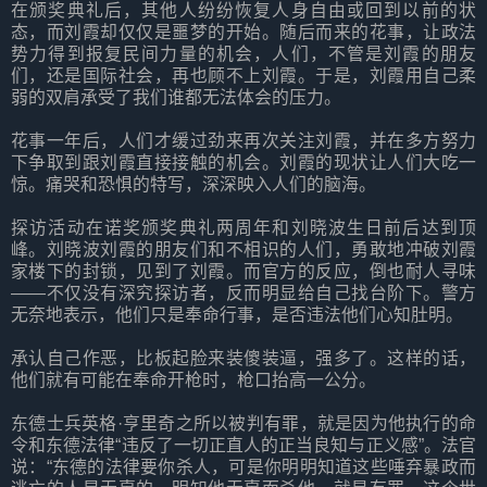
在颁奖典礼后，其他人纷纷恢复人身自由或回到以前的状
态，而刘霞却仅仅是噩梦的开始。随后而来的花事，让政法
势力得到报复民间力量的机会，人们，不管是刘霞的朋友
们，还是国际社会，再也顾不上刘霞。于是，刘霞用自己柔
弱的双肩承受了我们谁都无法体会的压力。
花事一年后，人们才缓过劲来再次关注刘霞，并在多方努力
下争取到跟刘霞直接接触的机会。刘霞的现状让人们大吃一
惊。痛哭和恐惧的特写，深深映入人们的脑海。
探访活动在诺奖颁奖典礼两周年和刘晓波生日前后达到顶
峰。刘晓波刘霞的朋友们和不相识的人们，勇敢地冲破刘霞
家楼下的封锁，见到了刘霞。而官方的反应，倒也耐人寻味
——不仅没有深究探访者，反而明显给自己找台阶下。警方
无奈地表示，他们只是奉命行事，是否违法他们心知肚明。
承认自己作恶，比板起脸来装傻装逼，强多了。这样的话，
他们就有可能在奉命开枪时，枪口抬高一公分。
东德士兵英格·亨里奇之所以被判有罪，就是因为他执行的命
令和东德法律“违反了一切正直人的正当良知与正义感”。法官
说：“东德的法律要你杀人，可是你明明知道这些唾弃暴政而