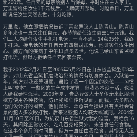
租200元。任自元的母亲给别人当保姆，平时住在主人家里。
万里留给任汝生1千元钱后，当晚离开邹城。时隔数日，万里
听说任汝生突然去世，十分吃惊。
万里说，他立即把情况告诉了青岛异议人士陈青山。陈青山
多年来也一直关注任自元，春节前给任汝生寄去1千元钱。我
们三人均给任汝生手机打电话，一直不通。14点35分，我终
于打通。接电话的是任自元的四舅司加芳。他证实任汝生因
心、肺方面的疾病于中午11点多去世。他说已给山东省监狱
打电话，但狱方拒绝任自元回家奔丧。
我于2002年2月21日至2005年5月23日在山东省监狱坐牢3年
多，对山东省监狱折磨政治犯的情况有切身体会。入狱第一
年，狱方对我还算照顾，虽给了我一个固定的岗位——习惯
上叫“成本”，一监区的生产成本核算，但我基本没干活，也没
人给我硬性派活。2003年夏，青岛异议人士牟传珩来此服刑
狱方使用各种技俩，防止我和牟传珩见面，而我，大多陷入
他们设计好的圈套。他们默许、怂恿甚至操纵具有黑社会背
景的犯人多次殴打我，后来这些犯人均获大幅减刑。2004年
11月10日至26日，为抗议山东省监狱对我的迫害，我绝食16
天，其间除正常饮水、吃几百克咸菜外，未进食任何食物。
在这半个多月的时间里，狱方一直任由我绝食，其惨无人道
可见一斑。此后狱方禁止了我同家人会见，直到我出狱。而