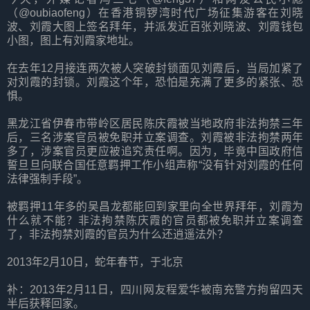
（@oubiaofeng）在香港铜锣湾时代广场征集游客在刘晓
波、刘霞大图上签名拜年，并派发近百张刘晓波、刘霞钱包
小图，图上有刘霞家地址。
在去年12月接连两次被人突破封锁面见刘霞后，当局加紧了
对刘霞的封锁。刘霞这个年，恐怕是充满了更多的紧张、恐
惧。
黑龙江省伊春市带岭区居民陈庆霞被当地政府非法拘禁三年
后，三名涉案官员被免职并立案调查。刘霞被非法拘禁两年
多了，涉案官员更应被追究责任啊。因为，毕竟中国政府信
誓旦旦向联合国任意羁押工作小组声称“没有针对刘霞的任何
法律强制手段”。
被羁押11年多的吴昌龙都能回到家里向全世界拜年，刘霞为
什么就不能？非法拘禁陈庆霞的官员都被免职并立案调查
了，非法拘禁刘霞的官员为什么还逍遥法外？
2013年2月10日，蛇年春节，于北京
补：2013年2月11日，四川网友程爱华被南充警方拘留四天
半后获释回家。