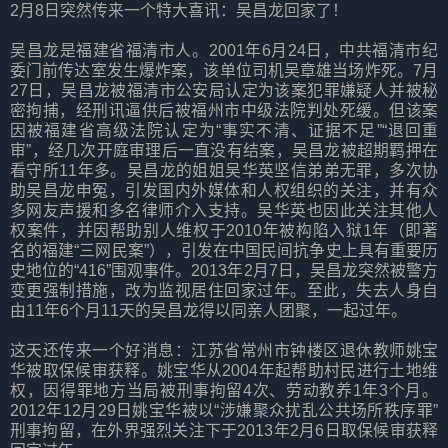
2月8日突然传来一个特大喜讯：吴昌龙回家了！
吴昌龙是福建省福清市人。2001年6月24日，中共福清市纪
委门前传达室发生爆炸案，该单位司机吴章雄当场炸死。7月
27日，吴昌龙被福清市公安局认定为该案犯罪嫌疑人并被秘
密拘捕，经刑讯逼供后被福州市中级法院判处死缓。但该案
因被福建省高级法院认定为“事实不清、证据不足”“退回重
审”，经几次开庭审理后一直没有结案，吴昌龙被超期羁押在
看守所11年多。吴昌龙的姐姐吴华英坚信弟弟无罪，多次协
助吴昌龙申冤，引发国内外媒体和人权组织的关注，并有众
多网友声援和多名律师介入支持。吴华英也因此关注其他人
权案件，并因帮助别人维权于2010年被构陷入狱1年（即著
名的福建“三网民案”），引发在中国民间抗争史上具有重要历
史地位的“416”围观事件。2013年2月7日，吴昌龙突然被警方
变更强制措施，改为监视居住回家过年。至此，失去人身自
由11年6个月11天的吴昌龙得以同亲人团聚，一起过年。
这天还传来一个好消息：江苏省常州市钟楼区退休教师姚宝
华被取保候审获释。姚宝华从2004年起帮助村民进行土地维
权，因得罪地方当局被刑事拘留4次、劳动教养1年3个月。
2012年12月29日姚宝华被以“涉嫌聚众扰乱公共场所秩序罪”
刑事拘留，在外界强烈关注下于2013年2月6日取保候审获释