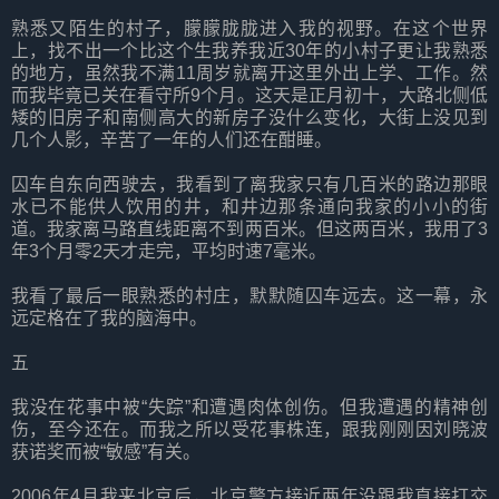
熟悉又陌生的村子，朦朦胧胧进入我的视野。在这个世界
上，找不出一个比这个生我养我近30年的小村子更让我熟悉
的地方，虽然我不满11周岁就离开这里外出上学、工作。然
而我毕竟已关在看守所9个月。这天是正月初十，大路北侧低
矮的旧房子和南侧高大的新房子没什么变化，大街上没见到
几个人影，辛苦了一年的人们还在酣睡。
囚车自东向西驶去，我看到了离我家只有几百米的路边那眼
水已不能供人饮用的井，和井边那条通向我家的小小的街
道。我家离马路直线距离不到两百米。但这两百米，我用了3
年3个月零2天才走完，平均时速7毫米。
我看了最后一眼熟悉的村庄，默默随囚车远去。这一幕，永
远定格在了我的脑海中。
五
我没在花事中被“失踪”和遭遇肉体创伤。但我遭遇的精神创
伤，至今还在。而我之所以受花事株连，跟我刚刚因刘晓波
获诺奖而被“敏感”有关。
2006年4月我来北京后，北京警方接近两年没跟我直接打交