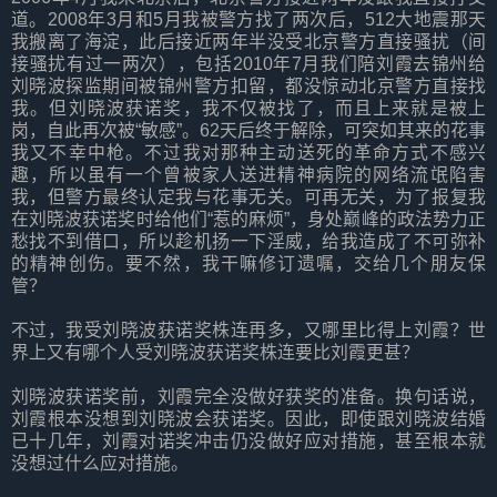
道。2008年3月和5月我被警方找了两次后，512大地震那天
我搬离了海淀，此后接近两年半没受北京警方直接骚扰（间
接骚扰有过一两次），包括2010年7月我们陪刘霞去锦州给
刘晓波探监期间被锦州警方扣留，都没惊动北京警方直接找
我。但刘晓波获诺奖，我不仅被找了，而且上来就是被上
岗，自此再次被“敏感”。62天后终于解除，可突如其来的花事
我又不幸中枪。不过我对那种主动送死的革命方式不感兴
趣，所以虽有一个曾被家人送进精神病院的网络流氓陷害
我，但警方最终认定我与花事无关。可再无关，为了报复我
在刘晓波获诺奖时给他们“惹的麻烦”，身处巅峰的政法势力正
愁找不到借口，所以趁机扬一下淫威，给我造成了不可弥补
的精神创伤。要不然，我干嘛修订遗嘱，交给几个朋友保
管？
不过，我受刘晓波获诺奖株连再多，又哪里比得上刘霞？世
界上又有哪个人受刘晓波获诺奖株连要比刘霞更甚？
刘晓波获诺奖前，刘霞完全没做好获奖的准备。换句话说，
刘霞根本没想到刘晓波会获诺奖。因此，即使跟刘晓波结婚
已十几年，刘霞对诺奖冲击仍没做好应对措施，甚至根本就
没想过什么应对措施。