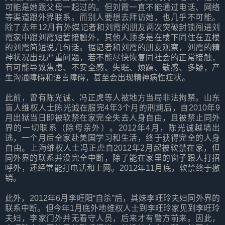
可能是她跟父母一起过的。但刘霞一直不能通过电话、网络
等渠道跟外界联系。而别人要想去拜访她，也几乎不可能。
除了去年12月有外媒记者和刘霞的朋友两次突破封锁闯进刘
霞家中跟刘霞短暂接触外，其他人顶多是在楼下同住在五楼
的刘霞简短说几句话。据记者和刘霞的朋友观察，刘霞的精
神状况出现严重问题，若不能尽快恢复同社会的正常接触，
有可能导致焦虑、不安全感、失眠、烦躁、敏感、多疑，产
生沟通障碍和语言障碍，甚至会出现精神病性症状。
此前，曾有陈光诚、冯正虎等人被地方当局非法拘禁。山东
盲人维权人士陈光诚在服完4年3个月的刑期后，自2010年9
月出狱当日即被软禁在家完全失去人身自由，且被禁止同外
界的一切联系（除母亲外）。2012年4月，陈光诚越墙出
逃，一个月后全家赴美国学习和生活，终于获得完全的人身
自由。上海维权人士冯正虎自2012年2月起被软禁在家，但
同外界的联系并没完全中断，除了能在家里的窗子跟人打招
呼外，还经常能打电话和上网。2012年11月底，软禁终于撤
销。
此外，2012年6月李旺阳“自杀”后，其妹李旺玲夫妇同外界的
联系中断。但今年1月底外地维权人士到李旺玲家见到李旺玲
夫妇，李家门外并无看守人员，后来才有警方前来。因此，