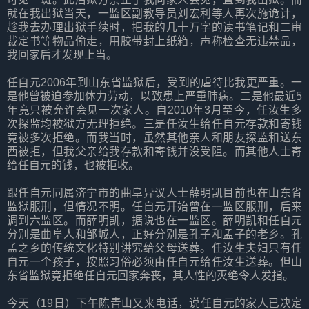
就在我出狱当天，一监区副教导员刘宏利等人再次施诡计，
趁我去办理出狱手续时，把我的几十万字的读书笔记和二审
裁定书等物品偷走，用胶带封上纸箱，声称检查无违禁品，
我回家后才发现上当。
任自元2006年到山东省监狱后，受到的虐待比我更严重。一
是他曾被迫参加体力劳动，以致患上严重肺病。二是他最近5
年竟只被允许会见一次家人。自2010年3月至今，任汝生多
次探监均被狱方无理拒绝。三是任汝生给任自元存款和寄钱
竟被多次拒绝。而我当时，虽然其他亲人和朋友探监和送东
西被拒，但我父亲给我存款和寄钱并没受阻。而其他人士寄
给任自元的钱，也被拒收。
跟任自元同属济宁市的曲阜异议人士薛明凯目前也在山东省
监狱服刑，但情况不明。任自元开始曾在一监区服刑，后来
调到六监区。而薛明凯，据说也在一监区。薛明凯和任自元
分别是曲阜人和邹城人，正好分别是孔子和孟子的老乡。孔
孟之乡的传统文化特别讲究给父母送葬。任汝生夫妇只有任
自元一个孩子，按照习俗必须由任自元给任汝生送葬。但山
东省监狱竟拒绝任自元回家奔丧，其人性的灭绝令人发指。
今天（19日）下午陈青山又来电话，说任自元的家人已决定