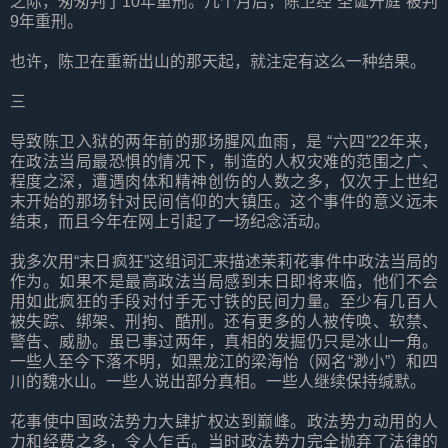
之际，匆匆判了10年重刑。几个月后，陈卫经“圣诞开庭”被判
9年重刑。
也许，陈卫在重新出山的那天起，就注定有这么一种结果。
三
导致陈卫入狱的两年前的那场腥风血雨，是 “六四”22年来，
在政法当局最恐惧的情况下，制造的人权灾难的范围之广、
程度之深，遭遇肉体和精神创伤的人数之多，仅次于上世纪
末开始的那场针对民间信仰的大镇压。这个事件的意义远未
结束，而且今年在网上引起了一场纪念活动。
我多次用“末日疯狂”这组词汇来描述茉莉花事件中政法当局的
作为。如果不是最高政法当局感到末日即将来临，他们不会
用如此疯狂的手段对付手无寸铁的民间力量。至少有几百人
被失踪、绑架、刑拘、酷刑。还有更多的人被传唤、软禁、
警告、威胁。虽已事过两年，真相的发掘仍只是冰山一角。
一些人至今下落不明，如黑龙江的梁海怡（网名“渺小”）和四
川的魏水山。一些人说出部分真相。一些人继续保持缄默。
花事使中国政法势力大肆扩权达到巅峰。政法势力动用的人
力和经费之多，令人乍舌。当时政法势力完全抛弃了法律的