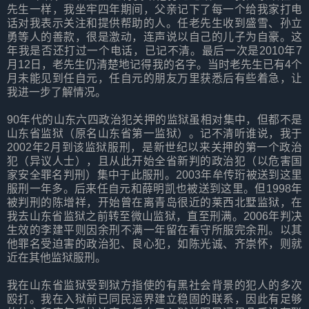
先生一样，我坐牢四年期间，父亲记下了每一个给我家打电
话对我表示关注和提供帮助的人。任老先生收到盛雪、孙立
勇等人的善款，很是激动，连声说以自己的儿子为自豪。这
年我是否还打过一个电话，已记不清。最后一次是2010年7
月12日，老先生仍清楚地记得我的名字。当时老先生已有4个
月未能见到任自元，任自元的朋友万里获悉后有些着急，让
我进一步了解情况。
90年代的山东六四政治犯关押的监狱虽相对集中，但都不是
山东省监狱（原名山东省第一监狱）。记不清听谁说，我于
2002年2月到该监狱服刑，是新世纪以来关押的第一个政治
犯（异议人士），且从此开始全省新判的政治犯（以危害国
家安全罪名判刑）集中于此服刑。2003年牟传珩被送到这里
服刑一年多。后来任自元和薛明凯也被送到这里。但1998年
被判刑的陈增祥，开始曾在离青岛很近的莱西北墅监狱，在
我去山东省监狱之前转至微山监狱，直至刑满。2006年判决
生效的李建平则因余刑不满一年留在看守所服完余刑。以其
他罪名受迫害的政治犯、良心犯，如陈光诚、齐崇怀，则就
近在其他监狱服刑。
我在山东省监狱受到狱方指使的有黑社会背景的犯人的多次
殴打。我在入狱前已同民运界建立稳固的联系，因此有足够