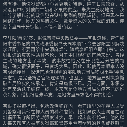
何虐待。他说狱警都小心翼翼地对待他，除了日常饮食，从
来没有中断对他的牛奶和水果的供应。朱先生感叹地说：‘我
十分了解以前的政治犯在狱中受到的残酷虐待。但是现在是
网络时代，网友的热情关注、数量惊人的关于我的消息，使
湖南当局十分惊慌，不得不善待我。’”
李旺阳“自杀”案，据说事涉中央政法委——有报道称，曾任邵
阳市委书记的中央政法委秘书长周本顺“下令要邵阳立即解决
李旺阳，不要再给中央添麻烦”，随后李旺阳立即“自杀”。这
则报道的真实性姑且不论，对于中国现在的官场来说，曾经
主政的地方出了事故，该事故恰恰又在升职之后分管的领
域，确实很没面子，是官场大忌。因此，即使周本顺本人没
有明确授意，深谙官场潜规则的邵阳地方当局积极出手“平息
事态”，是完全符合官场逻辑的。也因此，地方当局对执意撕
破当局脸皮的朱承志，肯定是痛恨不已。另一方面，朱承志
近年来活跃于维权一线，本来就是令地方当局头疼不已的维
稳对象，借机报复朱承志，是地方当局求之不得的机会。
有很多报道指出，包括政治犯在内，看守所里的在押人员受
到警察和其他在押人员的种种虐待。比如异议人士陶君在深
圳福田看守所因劳动强度过大，早上起床爬不起来；他的狱
友每天都有人被牢头狱霸和警察用包着塑料的铁条或铁鞭子