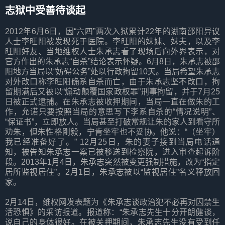
志狱中受善待谈起
2012年6月6日，因“六四”两次入狱累计22年的湖南邵阳异议
人士李旺阳被发现死于医院。李旺阳的妹妹、妹夫，以及李
旺阳好友、当地维权人士朱承志看了现场后向外界表示，对
官方作出的朱承志“自杀”结论表示怀疑。6月8日，朱承志被邵
阳地方当局以“妨碍公务”处以行政拘留10天。当局希望朱承志
对外改口称李旺阳确系自杀而亡，由于朱承志坚不改口，拘
留期满后又被以“煽动颠覆国家政权罪”刑事拘留，并于7月25
日被正式逮捕。在朱承志被收押期间，当局一直在做朱的工
作，允诺只要按照当局的意思写下李系自杀的“情况说明”、
“保证书”，立即放人。当局甚至打破常规让朱的家人到看守所
劝朱，但朱性格刚毅，宁肯坐牢也不妥协。他说：“（坐牢）
我已经准备好了。” 12月25日，朱的妻子接到当局电话通
知，被告知朱承志一案已被移送到检察院，进入审查起诉阶
段。2013年1月4日，朱承志突然被变更强制措施，改为“指定
居所监视居住”。2月1日，朱承志被以“监视居住”名义释放回
家。
2月14日，维权网发表题为《朱承志谈政治犯不必再对囚禁生
活恐惧》的采访报道。报道称：“朱承志先生十分开朗健谈，
说自己的身体很好。在被关押期间，朱承志先生没有受到任