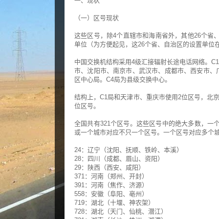
一、现状
（一）区号现状
这些区号，除4个直辖市和海南省外，其他26个省
单位（为方便起见，这26个省、自治区的设置单位
中国交换机结构采用4级汇接辐射长途电话网络。C
市、沈阳市、南京市、武汉市、成都市、西安市、广
区中心局。C4局为县级交换中心。
结构上，C1局和天津市、重庆市使用2位区号，北京为
位区号。
全国共有321个区号。这些区号中的绝大多数，一
或一个城市对应不只一个区号。一个区号对应多个
24：辽宁（沈阳、抚顺、铁岭、本溪）
28：四川（成都、眉山、资阳）
29：陕西（西安、咸阳）
371：河南（郑州、开封）
391：河南（焦作、济源）
558：安徽（阜阳、亳州）
719：湖北（十堰、神农架）
728：湖北（天门、仙桃、潜江）