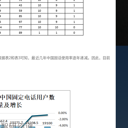
据表2和表3可知，最近几年中国固话使用率逐年递减。因此，目前