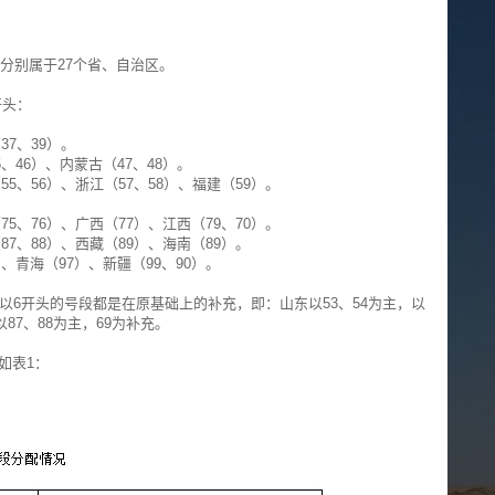
，分别属于27个省、自治区。
开头：
37、39）。
、46）、内蒙古（47、48）。
55、56）、浙江（57、58）、福建（59）。
75、76）、广西（77）、江西（79、70）。
87、88）、西藏（89）、海南（89）。
）、青海（97）、新疆（99、90）。
份以6开头的号段都是在原基础上的补充，即：山东以53、54为主，以
87、88为主，69为补充。
如表1：