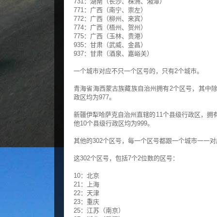
731：湖南（长沙、株洲、湘潭）
771：广西（南宁、崇左）
772：广西（柳州、来宾）
774：广西（梧州、贺州）
775：广西（玉林、贵港）
935：甘肃（武威、金昌）
937：甘肃（酒泉、嘉峪关）
一个城市对应不只一个区号的，只有2个城市。
青海省海西蒙古族藏族自治州拥有2个区号，其中除
政区均为977。
新疆伊犁哈萨克自治州直辖的11个县级行政区，拥
他10个县级行政区均为999。
其他的302个区号，每一个区号都跟一个城市一一对
这302个区号，包括7个2位数的区号：
10：北京
21：上海
22：天津
23：重庆
25：江苏（南京）