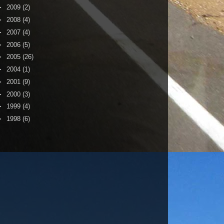
►
2009
(2)
►
2008
(4)
►
2007
(4)
►
2006
(5)
►
2005
(26)
►
2004
(1)
►
2001
(9)
►
2000
(3)
►
1999
(4)
►
1998
(6)