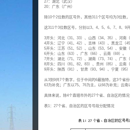
27：湖北（武汉）
20：广东（广州）
除10个2位数的区号外，其他311个区号均为3位数
这311个3位数区号，分别以3、4、5、6、7、8、9
3开头：河北（31、33）、山西（34、35）、河南（
4开头：辽宁（41、42）、吉林（43）、黑龙江（45
5开头：江苏（51、52）、山东（53、54）、安徽（
6开头：山东（63）、广东（66）、云南（69）。
7开头：湖北（71、72）、湖南（73、74）、广东（
8开头：四川（81、82、83）、贵州（85）、云南（
9开头：陕西（91）、甘肃（93、94）、宁夏（95
从3到9共7个数字，位于中间的6最独特，这3个省
63为补充；广东以75、76为主，以66为补充；云南以
具体来说，除4个直辖市外的27个省、自治区的情况
表1：27个省、自治区的区号号段分配情况