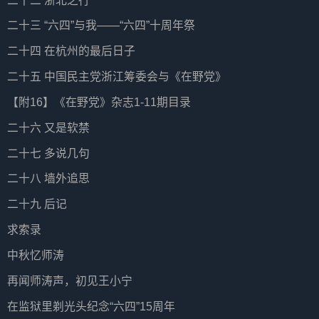
二十二 浙北之行
二十三 “六四”与我——“六四”十周年祭
二十四 在杭州的最后日子
二十五 中国民主党浙江筹委会与《在野党》
【附16】《在野党》杂志1-11期目录
二十六 又是软禁
二十七 多说几句
二十八 墙外追思
二十九 后记
求索录
中秋忆师涛
再闻师涛声，初见王小宁
在监狱里剃光头纪念“六四”15周年