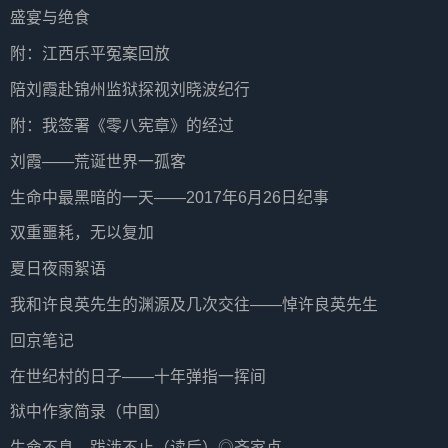
盛宴与绝食
附：江西乐平冤案回放
陪刘霞赴锦州监狱探视刘晓波纪行
附：我签署《零八宪章》的经过
刘霞——荒诞世界一孤客
生命中最黑暗的一天——2017年6月26日纪事
双重噩耗，无以复加
夏日夜雨絮语
我和许良英先生的渊源及几次交往——悼许良英先生
回京笔记
在世纪村的日子——十年弹指一挥间
狱中作家简录（中国）
生命不息，跋涉不止（读后）◎齐家贞