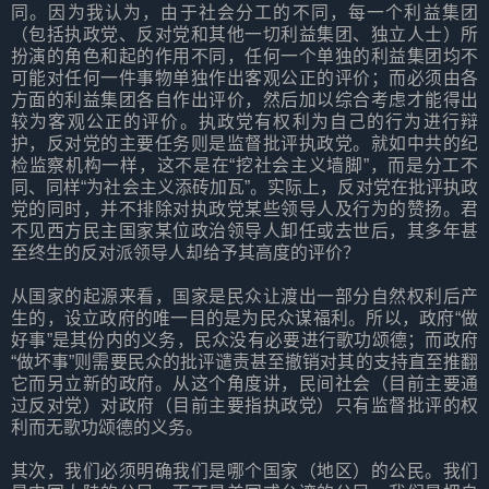
同。因为我认为，由于社会分工的不同，每一个利益集团
（包括执政党、反对党和其他一切利益集团、独立人士）所
扮演的角色和起的作用不同，任何一个单独的利益集团均不
可能对任何一件事物单独作出客观公正的评价；而必须由各
方面的利益集团各自作出评价，然后加以综合考虑才能得出
较为客观公正的评价。执政党有权利为自己的行为进行辩
护，反对党的主要任务则是监督批评执政党。就如中共的纪
检监察机构一样，这不是在“挖社会主义墙脚”，而是分工不
同、同样“为社会主义添砖加瓦”。实际上，反对党在批评执政
党的同时，并不排除对执政党某些领导人及行为的赞扬。君
不见西方民主国家某位政治领导人卸任或去世后，其多年甚
至终生的反对派领导人却给予其高度的评价？
从国家的起源来看，国家是民众让渡出一部分自然权利后产
生的，设立政府的唯一目的是为民众谋福利。所以，政府“做
好事”是其份内的义务，民众没有必要进行歌功颂德；而政府
“做坏事”则需要民众的批评谴责甚至撤销对其的支持直至推翻
它而另立新的政府。从这个角度讲，民间社会（目前主要通
过反对党）对政府（目前主要指执政党）只有监督批评的权
利而无歌功颂德的义务。
其次，我们必须明确我们是哪个国家（地区）的公民。我们