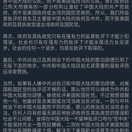
是中国大陆的公民，而不是美国或台湾的公民。我们是把自
己所天然拥有的一部分权利让渡给了中国大陆的共产党政
府，而不是美国政府或台湾的国民党政府。所以，我们所监
督批评的首先且主要是中国大陆的政府及中共，而不是美国
政府及其执政党或台湾政府及国民党。
再次，政府及其执政党只有在强有力的监督批评下才能少犯
错误，社会也只有在强有力的批评下才能永葆活力长足进
步。社会的任何一个进步，均是在批评下取得的。
最后，中共对自己及其统治下的中国大陆的歌功颂德已到了
无耻下流的地步，中共和中国大陆目前尤其需要的是批评而
远非是赞扬。
当然，如果有人嫌中共对自己和中国大陆的歌功颂德、对美
国和国民党的批评还不够的话，那么他尽可以继续为中共和
中国大陆歌功颂德，继续批评美国和国民党。不过我想提醒
他一句，他最好是去美国或台湾当政治反对派，一则与中共
统治下的中国大陆截然不同的是，那儿的政治反对派完全合
法，任何人均有权毫无顾忌地批评政府及其执政党的错误和
社会不公问题，省得在中国大陆一不留神批评口吻与“党中央”
不能保持完全一致而招横祸，二则在中国大陆批评美国和国
民党似有隔靴搔痒之感，解决不了美国和台湾甚至中共和中