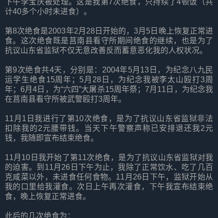
下午李宝庆被处理。这是我第7次绝食，只持续了4顿饭（共
计40多个小时未进食）。
第8次绝食是2003年2月28日开始的，3月5日晚上恢复正常进
食。这次绝食既是莒南县看守所期间绝食的继续，也是为了
抗议山东省监狱不仅无意改善反而蓄意恶化我的人权状况。
第9次绝食共4天，分别是：2004年5月13日，为纪念八九民
运学生绝食15周年；5月28日，为纪念我被李太山殴打3周
年；6月4日，为“六四”大屠杀15周年祭；7月11日，为纪念我
在莒南县看守所被武警殴打3周年。
11月1日我进行了第10次绝食，是为了抗议山东省监狱非法
扣除我的2元腰带钱。当天下午警察声称已安排退还我2元
钱，我随即宣布结束绝食。
11月10日我开始了第11次绝食，是为了抗议山东省监狱对我
的迫害。到11月26日下午为止，我除了正常饮水、吃了几百
克咸菜以外，未进食任何食物。11月26日下午，监狱开始从
我的口里给我灌食。次日上午再次灌食，下午我宣布结束绝
食，晚上恢复正常进食。
此后的几次绝食为：