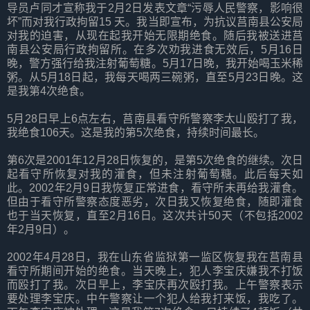
导员卢同才宣称我于2月2日发表文章“污辱人民警察，影响很
坏”而对我行政拘留15 天。我当即宣布，为抗议莒南县公安局
对我的迫害，从现在起我开始无限期绝食。随后我被送进莒
南县公安局行政拘留所。在多次劝我进食无效后，5月16日
晚，警方强行给我注射葡萄糖。5月17日晚，我开始喝玉米稀
粥。从5月18日起，我每天喝两三碗粥，直至5月23日晚。这
是我第4次绝食。
5月28日早上6点左右，莒南县看守所警察李太山殴打了我，
我绝食106天。这是我的第5次绝食，持续时间最长。
第6次是2001年12月28日恢复的，是第5次绝食的继续。次日
起看守所恢复对我的灌食，但未注射葡萄糖。此后每天如
此。2002年2月9日我恢复正常进食，看守所未再给我灌食。
但由于看守所警察态度恶劣，次日我又恢复绝食，随即灌食
也于当天恢复，直至2月16日。这次共计50天（不包括2002
年2月9日）。
2002年4月28日，我在山东省监狱第一监区恢复我在莒南县
看守所期间开始的绝食。当天晚上，犯人李宝庆嫌我不打饭
而殴打了我。次日早上，李宝庆再次殴打我。上午警察表示
要处理李宝庆。中午警察让一个犯人给我打来饭，我吃了。