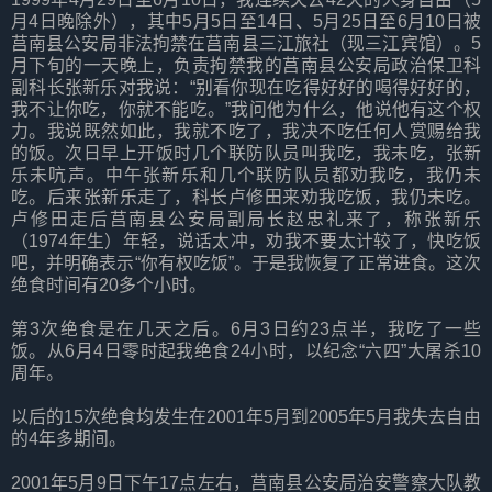
月4日晚除外），其中5月5日至14日、5月25日至6月10日被
莒南县公安局非法拘禁在莒南县三江旅社（现三江宾馆）。5
月下旬的一天晚上，负责拘禁我的莒南县公安局政治保卫科
副科长张新乐对我说：“别看你现在吃得好好的喝得好好的，
我不让你吃，你就不能吃。”我问他为什么，他说他有这个权
力。我说既然如此，我就不吃了，我决不吃任何人赏赐给我
的饭。次日早上开饭时几个联防队员叫我吃，我未吃，张新
乐未吭声。中午张新乐和几个联防队员都劝我吃，我仍未
吃。后来张新乐走了，科长卢修田来劝我吃饭，我仍未吃。
卢修田走后莒南县公安局副局长赵忠礼来了，称张新乐
（1974年生）年轻，说话太冲，劝我不要太计较了，快吃饭
吧，并明确表示“你有权吃饭”。于是我恢复了正常进食。这次
绝食时间有20多个小时。
第3次绝食是在几天之后。6月3日约23点半，我吃了一些
饭。从6月4日零时起我绝食24小时，以纪念“六四”大屠杀10
周年。
以后的15次绝食均发生在2001年5月到2005年5月我失去自由
的4年多期间。
2001年5月9日下午17点左右，莒南县公安局治安警察大队教