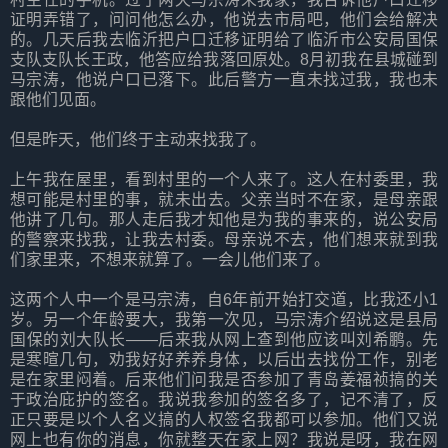
证明弄错了，问问他怎么办，他说去市局吧，他们会给解决
的。几天后我去临沂把户口迁移证明给了临沂市公安局国保
支队支队长王政，他答应给我落回原处。8月初我在县城碰到
马宗涛，他说户口已落下。此后警方一直未找过我，我也未
跟他们见面。
但是昨天，他们终于主动来找我了。
上午我在屋里，看到村里的一个人来了。这人在村委里，我
想可能是村里的事，就未出去。父亲当时不在家，是母亲跟
他讲了几句。那人走后我才知他是为我的事来的，说公安局
的警察来找我，让我去村委。母亲说不去，他们想来就到我
们家里来，不想来就算了。一会儿他们来了。
这两个人中一个是马宗涛，自6年前开始打交道，比我还小1
岁。另一个年龄要大，我第一次见，马宗涛介绍说这是县局
国保的刘大队长——后来我从网上查到他应该叫刘希鹏。先
是寒暄几句，劝我好好养养身体，以后出去找份工作，别老
是在家里闷着。后来他们问我是否参加了青岛姜福祯搞的关
于政治庇护的签名。我说我参加的签名多了，记不清了，反
正只要是以个人名义搞的人权签名我都可以参加。他们又说
网上也有你的消息，你就整天在家上网？我说是呀，我在网