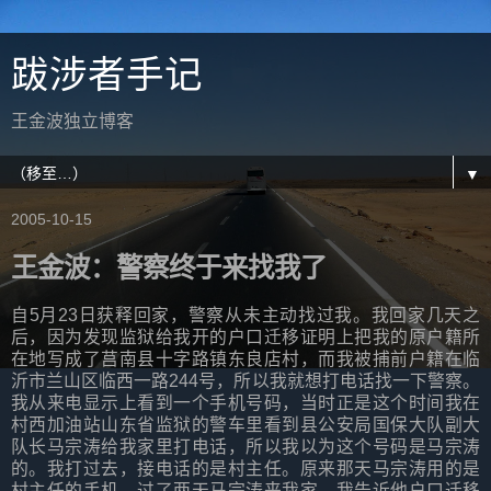
跋涉者手记
王金波独立博客
▼
2005-10-15
王金波：警察终于来找我了
自5月23日获释回家，警察从未主动找过我。我回家几天之
后，因为发现监狱给我开的户口迁移证明上把我的原户籍所
在地写成了莒南县十字路镇东良店村，而我被捕前户籍在临
沂市兰山区临西一路244号，所以我就想打电话找一下警察。
我从来电显示上看到一个手机号码，当时正是这个时间我在
村西加油站山东省监狱的警车里看到县公安局国保大队副大
队长马宗涛给我家里打电话，所以我以为这个号码是马宗涛
的。我打过去，接电话的是村主任。原来那天马宗涛用的是
村主任的手机。过了两天马宗涛来我家，我告诉他户口迁移