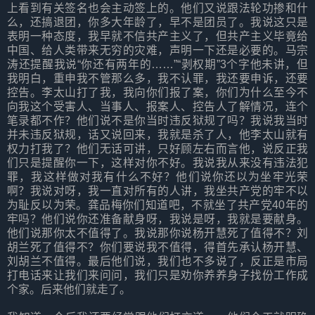
上看到有关签名也会主动签上的。他们又说跟法轮功掺和什
么，还搞退团，你多大年龄了，早不是团员了。我说这只是
表明一种态度，我早就不信共产主义了，但共产主义毕竟给
中国、给人类带来无穷的灾难，声明一下还是必要的。马宗
涛还提醒我说“你还有两年的……”“剥权期”3个字他未讲，但
我明白，重申我不管那么多，我不认罪，我还要申诉，还要
控告。李太山打了我，我向你们报了案，你们为什么至今不
向我这个受害人、当事人、报案人、控告人了解情况，连个
笔录都不作？他们说不是你当时违反狱规了吗？我说我当时
并未违反狱规，话又说回来，我就是杀了人，他李太山就有
权力打我了？他们无话可讲，只好顾左右而言他，说反正我
们只是提醒你一下，这样对你不好。我说我从来没有违法犯
罪，我这样做对我有什么不好？他们说你还以为坐牢光荣
啊？我说对呀，我一直对所有的人讲，我坐共产党的牢不以
为耻反以为荣。龚品梅你们知道吧，不就坐了共产党40年的
牢吗？他们说你还准备献身呀，我说是呀，我就是要献身。
他们说那你太不值得了。我说那你说杨开慧死了值得不？刘
胡兰死了值得不？你们要说我不值得，得首先承认杨开慧、
刘胡兰不值得。最后他们说，我们也不多说了，反正是市局
打电话来让我们来问问，我们只是劝你养养身子找份工作成
个家。后来他们就走了。