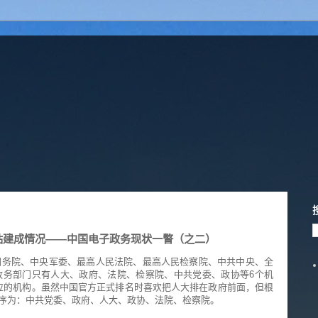
站建成情况——中国电子政务现状一瞥（之二）
国务院、中央军委、最高人民法院、最高人民检察院、中共中央、全
政务部门只有人大、政府、法院、检察院、中共党委、政协等6个机
应的机构。虽然中国官方正式排名时喜欢把人大排在政府前面，但根
顺序为：中共党委、政府、人大、政协、法院、检察院。