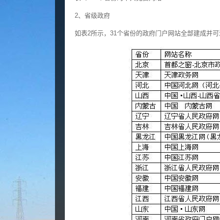
2、省级政府
如表2所示，31个省份的政府门户网站全部建成并可