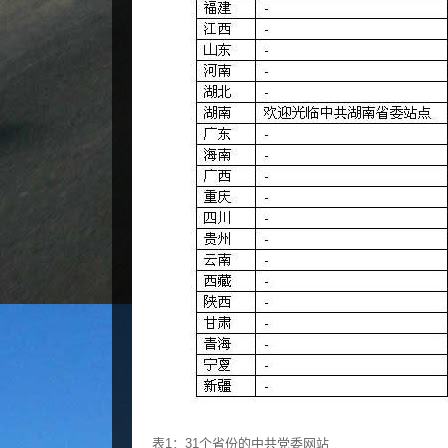
表1：31个省份的中共党委网站