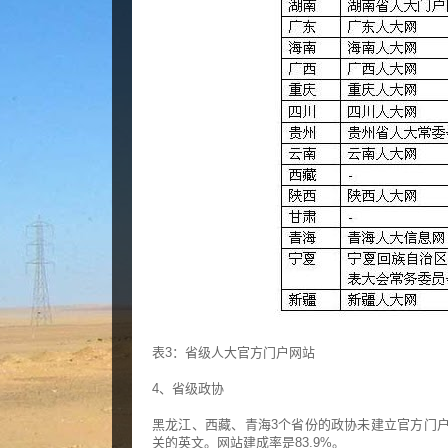
表3：省级人大官方门户网站
4、省级政协
黑龙江、西藏、青海3个省份的政协未建立官方门
关的英文。网站建成率是83.9%。