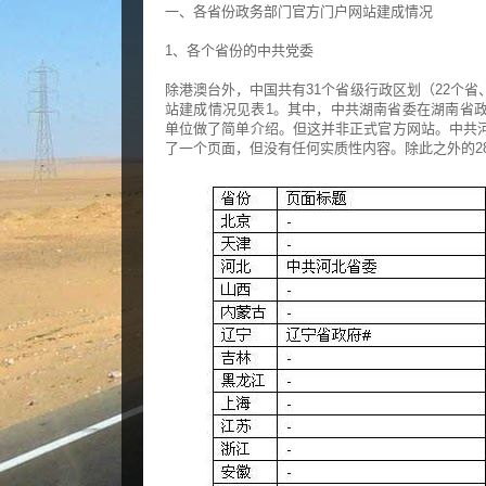
一、各省份政务部门官方门户网站建成情况
1、各个省份的中共党委
除港澳台外，中国共有31个省级行政区划（22个
站建成情况见表1。其中，中共湖南省委在湖南省
单位做了简单介绍。但这并非正式官方网站。中共
了一个页面，但没有任何实质性内容。除此之外的2