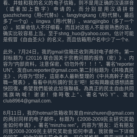
看、井蛙和我的名义的电子信箱，则不是用正确的汉语拼音
（或者加上数字）申请的，而分别是用汉语拼音
gaozhicheng（用c代替s）、fangylngkang（用l代替i，最后
多了一个g）、iingwa（用i代替j）、wangjingbo（多了一个
g）。如果收信人不仔细看，而且对这些人不是很熟悉的话，
确实比较容易上当。至于shng_huo@yahoo.com，估计可能
是假冒《自由圣火》的名义，而且信箱用户名中少了一个e.
此外，7月24日，我的gmail信箱还收到两封电子邮件。第一
封标题为《20116 联合国关于宗教问题的报告（密）》、内
容为“内部资料，注意保密，切勿外传！！！”、署名“reporter
UN”、发自un.reporter@gmail.com.第二封标题为《共喚真民
主》、内容为“您好，這是本人最新整理的《中共高幹子弟任
職一覽表》，看看中共所謂的‘民主’吧！如有興趣或感想請盡
快回復，希望我們能彼此加強聯絡，為真正的民主自由共同
搖旗吶喊！谢谢！偉時敬上”、署名“WS Y”、发自
club8964@gmail.com.
8月11日，我的hotmail信箱收到发自minzhuren@gmail.com
的两封同样的电子邮件，标题为《2008-2009民主研究奖助
金如何申请》，署名“minzhu ren”，内容为“朋友：近有朋友
问我2008-2009民主研究奖助金如何申请，我就做一下详细