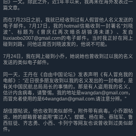
旧》一文。除此之外，近1年半以来，我再未在海外发表过一
篇文章。
而在7月23日之前，我就已经收到过有人假冒他人名义发送的
电子邮件。7月17日，我的hotmail信箱收到一封署名“刘晓
波”、标题为《曾庆红再次暗杀胡锦涛未遂》、发自
liuxiaobo2007@gmail.com的电子邮件。当时我正好在网上
碰到刘路，问他这是否刘晓波发的，他说不可能。
7月24日，我在网上碰到小乔，她说她也曾收到过以我的名义
发送的类似电子邮件。
同一天，王丹在《自由中国论坛》发表声明《有人冒充我的
电邮》：“近日很多朋友收到以我的名义发出的一封电邮，是
有关中国民航总局局长的事情的。那是有人盗用我的名义，
估计内含病毒，请警惕。我的地址是wangdan@gmail.com，
而冒充者使用的是64wangdan@gmail.com.请注意分辨。”
胡佳跟帖说，他也收到类似邮件，附件带有病毒。小乔跟帖
说，她的邮箱曾被盗用“害过人”。螳螂、杨在新、蔡陆军、鲁
西狂徒、齐志勇、小西、卡列宁等网友也说曾收到过类似邮
件。