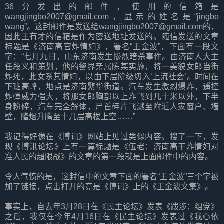
36分发出的邮件，使用的信箱是
wangjingbo2007@gmail.com，显示的姓名是“jingbo
wang”。这封邮件是发送给wangjingbo2007@gmail.com的，
因此王有才的信箱是作为密送地址发送的。随信发送的文章
标题是《济南高官炸情妇》，署名“王金波”，下面有一段文
字：“七月九日，山东济南发生惨烈暗杀事件。由济南人大主
任段义和策划，他的警界亲属陈某实施，将一美貌女郎当街
炸死，此女系其情妇，以由下层阶级切入‘上流社会’。时间在
下班高峰，地点是济南繁华街道。汽车发生激烈爆炸，遥控
炸弹威力强大，将那女郎胸部以上炸飞到几十米以外，下半
身粉碎，汽车完全解体，尸首碎片飞溅至附近人家窗户、墙
壁，隆烟升腾至十几层高楼上空……”
我记得好像在《博讯》网站上见过类似内容。搜了一下，发
现《博讯论坛》上有一篇标题是《伍老：济南高干炸情妇对
准人民的超限战》的文章的第一段就是上面邮件中的内容。
令人气愤的是，这封信中的文章下面的署名“王金波”三个字被
加了链接，点击打开的竟是《博讯》上的《王金波文集》。
事实上，自去年3月28日在《民主论坛》发表《跋涉：组党》
之后，我仅在今年4月16日在《民主论坛》发表过《我心依