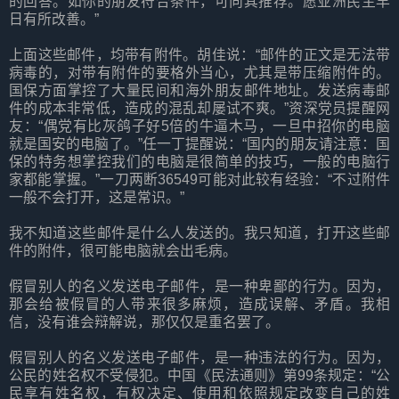
的回答。如你的朋友符合条件，可向其推荐。愿亚洲民主早
日有所改善。”
上面这些邮件，均带有附件。胡佳说：“邮件的正文是无法带
病毒的，对带有附件的要格外当心，尤其是带压缩附件的。
国保方面掌控了大量民间和海外朋友邮件地址。发送病毒邮
件的成本非常低，造成的混乱却屡试不爽。”资深党员提醒网
友：“偶党有比灰鸽子好5倍的牛逼木马，一旦中招你的电脑
就是国安的电脑了。”任一丁提醒说：“国内的朋友请注意：国
保的特务想掌控我们的电脑是很简单的技巧，一般的电脑行
家都能掌握。”一刀两断36549可能对此较有经验：“不过附件
一般不会打开，这是常识。”
我不知道这些邮件是什么人发送的。我只知道，打开这些邮
件的附件，很可能电脑就会出毛病。
假冒别人的名义发送电子邮件，是一种卑鄙的行为。因为，
那会给被假冒的人带来很多麻烦，造成误解、矛盾。我相
信，没有谁会辩解说，那仅仅是重名罢了。
假冒别人的名义发送电子邮件，是一种违法的行为。因为，
公民的姓名权不受侵犯。中国《民法通则》第99条规定：“公
民享有姓名权，有权决定、使用和依照规定改变自己的姓