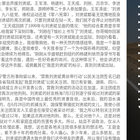
士聚会声援刘贤斌。王军涛、杨建利、王天成、刘刚、吕京华、李进
、李长军、郑刚清、游娉婷等二十多人参加聚会。王军涛说：“刘贤
、九八组党、维权运动还是《零八宪章》，刘贤斌都毫无犹豫地投身
刘贤斌的再次抓捕，只要刘贤斌在狱一天，我们就不会停止对他的救
”王天成回顾了1999年与刘贤斌见面的情况：“他的综合素质是非常
给我留下深刻印象。”刘刚在T恤衫上书写了“刘贤斌，你哥喊你回家
望刘贤斌回家吃饭，还希望有一天刘贤斌能走出监狱，到纽约看看，
8年组党的勇士，我很敬佩他，有一种天然的情感纽带。我是一个基督
的磨难，我心里很难受，今天我参加了一个为中国祈祷的团契，仰望
会继续为他祷告。”刚刚从华盛顿赶到纽约的杨建利依然身穿书写着
穿着这件衣服，遇到一些好奇者的询问，在这种情况下，他会讲述刘
穿这件衣服，或佩戴其它“我是刘贤斌”的标示，直到刘贤斌出狱。
宁警方刑事拘留以来，“营救刘贤斌黄丝带行动”公民关注团签名已超
省陆续发起“我是刘贤斌”公民关注团，现已有安徽、湖南、四川、
陆续成立并公开发表公告，营救刘贤斌的活动正在加温，关注团成员
再次对他判刑。刘贤斌的好友杨海7月2日到遂宁探视过刘贤斌的家
服明先，真是中国传统上最优秀的贤妻良母，出来后，我的泪水涌
的，在6月28日的抓捕当天，国保警察骚扰刘贤斌的女儿，致使小孩
徽关注团发言人王庭金在接受记者采访时说：“我之所以特别关注刘贤
中度过12年，如果这次再对他判刑，那么，无论对他个人，还是对他
狱对个人和家庭造成的伤害有多大。所以，姑且不谈政治，仅从人
性处理此事，我想，这也是各地关注团很多朋友的想法吧。”王庭金
两岁，差不多十年的骨肉分离，令人痛心。多少年来，这么多朋友，总
代，刘贤斌的遭遇大致也是我们这些朋友的遭遇，所以我们没有理由