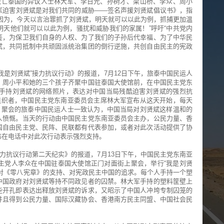
流亡泰国的异议人士林大军、李日光、孙树才、梁山桥、李众、周小
《迫害刘贤斌是对我们共同的威胁——签名声援刘贤斌倡议书》，指
因为，今天以言治罪抓了刘贤斌，明天就可以以此为例，抓捕更加温
天他们就可以以此为例，骚扰和威胁我们的家属！”呼吁“中共党内
鉴，为保卫我们自身的人权、为了我们的子孙后代幸福、为了中华民
斌，共同抵制中共顽固派统治集团的倒行逆施，共创自由民主的宪政
我是刘贤斌”接力抗议行动》的报道，7月12日下午，旅泰中国民运人
、周小平和她的三个孩子齐聚中国驻泰国大使馆前，在中国民主党东
手持刘贤斌的网络照片，表达对中国当局残酷迫害刘贤斌的强烈抗
组织者，中国民主党东南亚委员会主席林大军宣布从这天开始，每天
。聚会的旅泰中国民运人士一致认为，中国当局对刘贤斌这样温和的
人愤慨。当天的行动由中国民主党东南亚委员会主办，公民力量、香
国自由民主党、民阵、民联都有代表参加，或者对此次活动提供了协
伟在电话中对此次行动表示强烈支持。
接力抗议行动第二天纪实》的报道，7月13日下午，中国民主党东南亚
主党人李众在中国驻泰国大使馆正门对面街上聚会，举行“我是刘贤
对《零八宪章》的支持、对宪政民主中国的追求。每个人手持一个塑
中国政府对刘贤斌等持不同政见者的囚禁。林大军手持的塑料筐壁上
些开孔即表达出释放刘贤斌的诉求，又昭示了中国人冲垮专制囚笼的
并且得到公民力量、国际汉藏协会、香港南方民主同盟、中国社会民
。