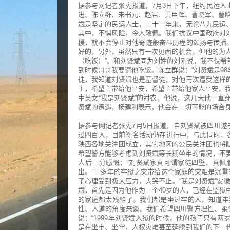
据参与网记者张宪报道，7月3日下午，纽约民运人
进、陈立群、宋书元、赵岩、黄臣辉、曹晓军、曹晗
斌是坚定的民运人士，二十一年来，无论八九民运
其中，不惧风险，令人敬佩。我们抗议中国政府对
援，就不会停止对他奇迹般奋斗历程的颂扬与传播。
好的，另外，虽然只有一次见面的机会，但他的为人
（吃饭）”。和刘贤斌同为刘姓的刘刚说，我不仅希
到时候哥哥我要请他吃饭。陈立群说：“刘贤斌是9
徒，我知道刘贤斌也是基督徒，对他再次遭受这样
主，希望主带给他平安，希望主带给他家人平安，我
中英文“我是刘贤斌”的衬衣，他说，这几天他一直
贤斌的遭遇，杨建利表示，他会在一切可能的场合身
据参与网记者张宪7月5日报道，自刘贤斌被四川遂
过四百人，目前签名活动仍在进行中，与此同时，各
陕西各地关注团成立，其它地区的公民关注团也将
希望警方能够考虑到刘贤斌等长期坐牢的情况，不要
人后十分感慨：“刘贤斌家真可谓家徒四壁，真佩
出。”十多年的牢狱之灾带给这个家庭的灾难是沉重
子心理受到极大压力，大哭不止。“我是刘贤斌”安
斌，首先是因为他作为一个40岁的人，已经在监狱
的家庭都太残酷了。我们都是坐过牢的人，知道牢
性、人道的角度来谈，我们希望四川警方理性、柔
说：“1999年刘贤斌入狱的时候，他的孩子只有
是在坐牢、坐牢，人权灾难甚至延续到我们的下一