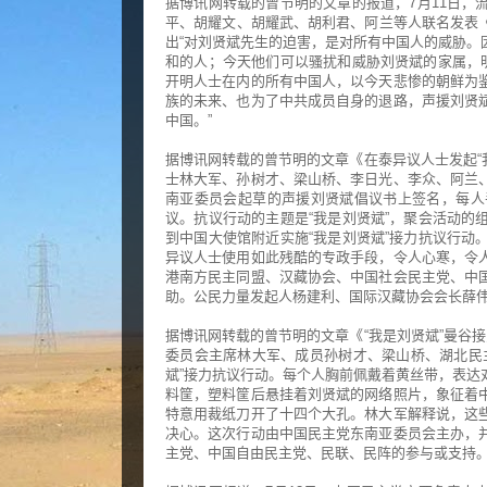
据博讯网转载的曾节明的文章的报道，7月11日，
平、胡耀文、胡耀武、胡利君、阿兰等人联名发表
出“对刘贤斌先生的迫害，是对所有中国人的威胁。
和的人；今天他们可以骚扰和威胁刘贤斌的家属，明
开明人士在内的所有中国人，以今天悲惨的朝鲜为
族的未来、也为了中共成员自身的退路，声援刘贤
中国。”
据博讯网转载的曾节明的文章《在泰异议人士发起“
士林大军、孙树才、梁山桥、李日光、李众、阿兰
南亚委员会起草的声援刘贤斌倡议书上签名，每人
议。抗议行动的主题是“我是刘贤斌”，聚会活动的
到中国大使馆附近实施“我是刘贤斌”接力抗议行动
异议人士使用如此残酷的专政手段，令人心寒，令
港南方民主同盟、汉藏协会、中国社会民主党、中
助。公民力量发起人杨建利、国际汉藏协会会长薛
据博讯网转载的曾节明的文章《“我是刘贤斌”曼谷
委员会主席林大军、成员孙树才、梁山桥、湖北民
斌”接力抗议行动。每个人胸前佩戴着黄丝带，表达
料筐，塑料筐后悬挂着刘贤斌的网络照片，象征着
特意用裁纸刀开了十四个大孔。林大军解释说，这
决心。这次行动由中国民主党东南亚委员会主办，
主党、中国自由民主党、民联、民阵的参与或支持