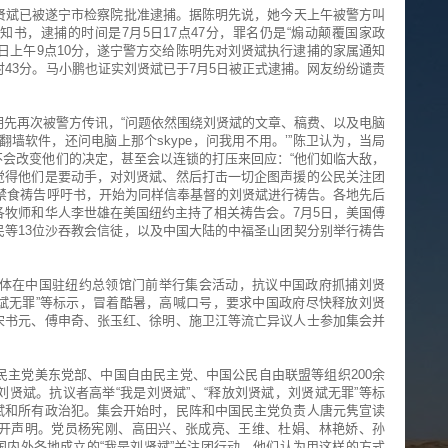
贤斌已被遂宁市检察院批准逮捕。据陈明先说，她今天上午被警方叫
书，逮捕的时间是7月5日17点47分，罪名仍是“煽动颠覆国家政
6日上午9点10分，遂宁警方交给陈明先对刘贤斌执行逮捕的家属通知
时43分。马小鹏也证实刘贤斌已于7月5日被正式逮捕。网友纷纷谴责
明先再次被警方传讯，“问题依然围绕刘贤斌的文章、稿费、以及电脑
墙软件，还问电脑上那个skype，问我用不用。’”陈卫认为，当局
会改变他们的决定，甚至会以连锁的打压来回应：“他们如临大敌，
觉得他们是要动手，对刘贤斌、然后打击一切企图声援的公民关注团
禁食祷告呼吁书，开始为同样信奉基督的刘贤斌进行祷告。各地先后
各牧师和华人李世雄在美国纽约主持了相关祷告会。7月5日，美国傅
等13位沙吞教会信徒，以及中国大陆的中福圣山团契分别举行祷告
团体在中国驻纽约总领馆门前举行集会活动，抗议中国政府抓捕刘贤
贤斌无罪”等标示，冒着酷暑，高喊口号，要求中国政府尽快释放刘贤
宋书元、傅申奇、张玉红、徐明、施卫江等流亡异议人士参加集会并
民主党美东党部、中国自由民主党、中国公民自由联盟等组织200余
贤斌。抗议者高举“我是刘贤斌”、“释放刘贤斌，刘贤斌无罪”等标
斌和所有政治犯。集会开始时，民阵和中国民主党负责人唐元隽宣读
开声明。党员杨宪刚、高田兴、张成亮、王维、杜娟、林艳娇、孙
内外各地成立的“我是刘贤斌”关注团行动。他们认为用这样的方式