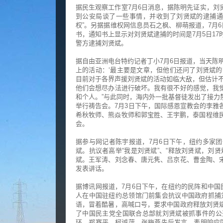
据民生观察工作室7月6日消息，据陈明先证实，刘
到公安局谈了一些事情，并收到了刘贤斌的逮捕通知
权”。另据据维权网信息员石之枫、柳萌报道，7月
书，通知书上显示对刘贤斌逮捕的时间是7月5日17
警方逮捕刘贤斌。
据自由亚洲电台特约记者丁小7月6日报道，当天陈
上的活动：‘最主要是文章，但他们还问了刘贤斌的翻
目前对于各界声援刘贤斌的活动如临大敌，但估计不
他们会想尽办法进行破坏。我有很不好的感觉，我
和个人。”与此同时，海内外一批基督徒发出了接力
举行祷告会。7月3日下午，国际感恩宣教会的李雅
希秋牧师、熊焱牧师和郭宝胜、王宇鹏，泰国程维民
会。
据参与网记者陈宇报道，7月6日下午，纽约多家
斌。抗议者高举“我是刘贤斌”、“释放刘贤斌，刘
斌。王军涛、刘念春、唐元隽、吕京花、曹金陶、
发表讲话。
据博讯网报道，7月6日下午，在纽约的民阵和中国
人在中国驻纽约总领馆门前集会抗议中国政府抓捕刘
语，冒着酷暑，高喊口号，要求中国政府释放刘贤
了中国民主党全国联合总部就刘贤斌被抓事件的公
环、郑赛平、柯诚萍、张梅燕先后发言，表明响应国