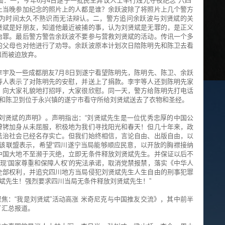
：一，今年6月4日遂宁一批民主异议人士举行烛光守夜纪念“六四”
上当晚参加纪念的照片上的人都是谁？余跃波除了将照片上几个警方
为时间太久不熟识而无法辩认。二，警方追问余跃波与刘贤斌的关
贤斌是好朋友，知道他最近被捕的事，认为刘贤斌是无罪的，是正义
治罪。最后警方警告余跃波不要参与营救刘贤斌的活动。传讯一个多
的父母也对他进行了劝导。余跃波原本计划次日陪陈明先和陈卫去看
阻而被迫放弃。
宇及一些成都朋友7月8日到遂宁看望陈明先，陈明先、陈卫、余跃
等人表示了对陈明先的安慰，并送上了捐款。李宇等人还到陈明先家
，向大家礼貌地打招呼，大家很欣慰。同一天，警方给陈明先打电话
先和陈卫到位于永兴镇的遂宁市看守所给刘贤斌送去了衣物和圣经。
刘贤斌的声明》。声明指出：“刘贤斌先生是一位优秀忠厚的中国公
镣铐加身从未屈服，积极地为我们寻找阳光和春天！但几十年来，政
法治社会已经名存实亡。但我们始终相信，言论自由、出版自由，以
该联盟表示，希望“四川遂宁当局能够顺应民意，以开放的胸襟接纳
中国大地不至濒于灭绝，立即无条件释放刘贤斌先生。并保证以后不
兑现‘国家尊重和保障人权’的宪法承诺，取消党禁报禁，落实《中华人
全部权利，并追究四川地方当局侵犯刘贤斌先生人生自由的刑事犯罪
贤斌先生！强烈要求四川当局无条件释放刘贤斌先生！”
聚焦：“我是刘贤斌”活动高涨 米奇尼克与中国推友交流》，其中前半
了汇总报道。