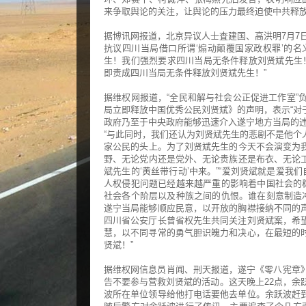
来争取舆论的关注，让舆论的压力最终迫使中共释
据博讯网报道，北京异议人士査建国、高洪明7月7
抗议四川当局借口所谓‘煽动颠覆国家政权罪’的
生！我们强烈要求四川当局无条件释放刘贤斌先生！
即责成四川当局无条件释放刘贤斌先生！”
据维权网报道，“全民和解与社会公正促进工作室”
局立即释放中国优秀公民刘贤斌》的声明，表示“对
政府乃至于中央政府能够迅速介入遂宁地方当局的违
“与此同时，我们还认为刘贤斌先生的悲剧不是他个
家公民的头上。为了刘贤斌先生的今天不会演变为
野、无论党内还是党外、无论贵族还是布衣、无论
斌先生的‘黄丝带行动’中来。”“爱刘贤斌就是爱我
人权侵犯问题已经越来越严重的影响着中国社会的稳
社会各个阶层以及种族之间的仇恨。谁在刻意制造冲
遂宁当局能够顺应民意，以开放的胸襟接纳不同的
四川省公安厅长曾省权先生共同关注刘贤斌案，希
慧，以不同寻常的勇气胆识魄力和决心，在最短的
贤斌！”
据维权网信息员肖闻、刑天报道，遂宁《零八宪章》
告不要参与营救刘贤斌的活动。这天晚上22点，余
波所在单位领导给他打电话要他去单位。余跃波赶