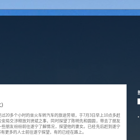
二）
过20多个小时的坐火车转汽车的旅途劳顿，于7月3日早上10点多赶
公安局交涉释放刘贤斌之事，同时探望了陈明先和圆圆，带去了朋友
一些朋友纷纷前往遂宁了解情况，探望他的妻女。已经先后赶到遂宁
将有更多的人士前往遂宁探望，有的已经在路上。