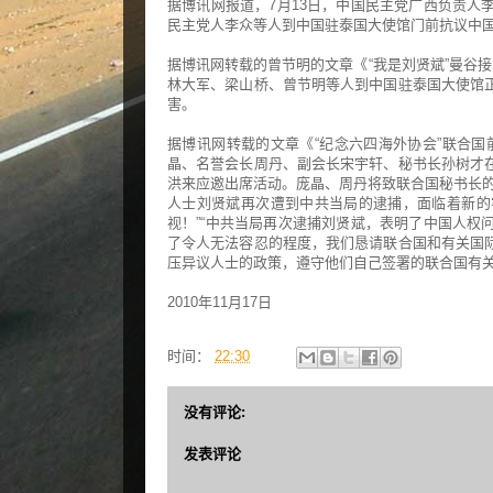
据博讯网报道，7月13日，中国民主党广西负责人
民主党人李众等人到中国驻泰国大使馆门前抗议中
据博讯网转载的曾节明的文章《“我是刘贤斌”曼谷
林大军、梁山桥、曾节明等人到中国驻泰国大使馆
害。
据博讯网转载的文章《“纪念六四海外协会”联合国
晶、名誉会长周丹、副会长宋宇轩、秘书长孙树才
洪来应邀出席活动。庞晶、周丹将致联合国秘书长的
人士刘贤斌再次遭到中共当局的逮捕，面临着新的
视！”“中共当局再次逮捕刘贤斌，表明了中国人权
了令人无法容忍的程度，我们恳请联合国和有关国
压异议人士的政策，遵守他们自己签署的联合国有关
2010年11月17日
时间：
22:30
没有评论:
发表评论