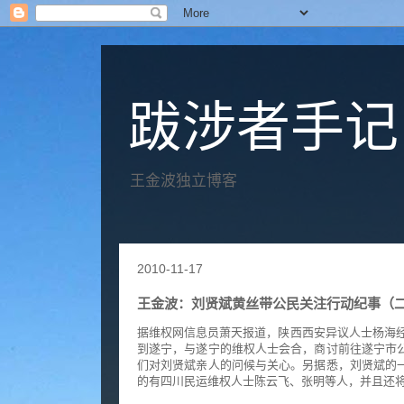
跋涉者手记
王金波独立博客
2010-11-17
王金波：刘贤斌黄丝带公民关注行动纪事（
据维权网信息员萧天报道，陕西西安异议人士杨海经
到遂宁，与遂宁的维权人士会合，商讨前往遂宁市
们对刘贤斌亲人的问候与关心。另据悉，刘贤斌的
的有四川民运维权人士陈云飞、张明等人，并且还