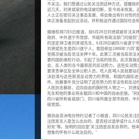
不关注。我们想通过公民关注团这种方式，提醒政府
近几天，刘贤斌家的电话被切断，至今尚未恢复。
人士正在密切关注事态发展，将会做出有针对性的
体正准备发起抗议活动，并积极运作通过国际社会
据维权网7月5日报道，自6月28日刘贤斌被非法
政府、中共遂宁市党部、市级所有政法部门均接到“
的坚定捍卫者刘贤斌先生，6月28日被四川省遂宁
刘贤斌先生是四川遂宁人，曾因参加1989年‘六四
党再次被当局非法关押十年。此第三次被当局非法
要的国民维权行动，引起了当局的惊恐。此次直接
会、反人类的当今最邪恶的反动势力。这些反动势力
要求贵单位及全体公职人员，吃人民喝人民就要站
决划清与这些邪恶反动势力的界限，和国内国际进
件、抗暴事件充分证明了这些势力的非法性和反动
人民抗击暴政、迈向自由的旗帜性人物之一，刘贤
先生和他的事业将永载四川和中国的自由史册。”另
四川省所有省级部门，四川省所属全部市政府、中
级党部。
据自由亚洲电台特约记者丁小报道，四川公民关注团
注团发言人是怎么出台的、是否经过选举或什么人任
好处”等。张明的回应是“关注团是自发自荐的，他
想象的怀有什么政治目的。”