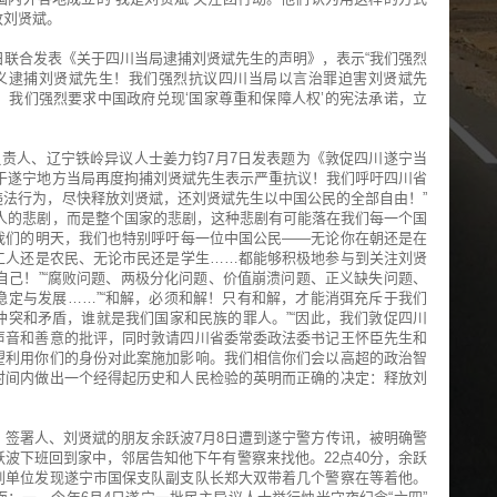
放刘贤斌。
日联合发表《关于四川当局逮捕刘贤斌先生的声明》，表示“我们强烈
名义逮捕刘贤斌先生！我们强烈抗议四川当局以言治罪迫害刘贤斌先
我们强烈要求中国政府兑现‘国家尊重和保障人权’的宪法承诺，立
负责人、辽宁铁岭异议人士姜力钧7月7日发表题为《敦促四川遂宁当
于遂宁地方当局再度拘捕刘贤斌先生表示严重抗议！我们呼吁四川省
法行为，尽快释放刘贤斌，还刘贤斌先生以中国公民的全部自由！”
人的悲剧，而是整个国家的悲剧，这种悲剧有可能落在我们每一个国
我们的明天，我们也特别呼吁每一位中国公民——无论你在朝还是在
工人还是农民、无论市民还是学生……都能够积极地参与到关注刘贤
们自己！”“腐败问题、两极分化问题、价值崩溃问题、正义缺失问题、
定与发展……”“和解，必须和解！只有和解，才能消弭充斥于我们
突和矛盾，谁就是我们国家和民族的罪人。”“因此，我们敦促四川
声音和善意的批评，同时敦请四川省委常委政法委书记王怀臣先生和
望利用你们的身份对此案施加影响。我们相信你们会以高超的政治智
时间内做出一个经得起历史和人民检验的英明而正确的决定：释放刘
签署人、刘贤斌的朋友余跃波7月8日遭到遂宁警方传讯，被明确警
跃波下班回到家中，邻居告知他下午有警察来找他。22点40分，余跃
到单位发现遂宁市国保支队副支队长郑大双带着几个警察在等着他。