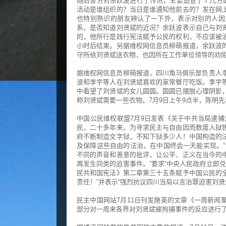
随后警方对余跃波进行了传讯，主要追查了个几方面
活动是谁组织的？当日是谁通知他前去的？发在网
也特别熟识的朋友辨认了一下外，表示对别的人因
系，是否知道刘贤斌的近况？余跃波表示自己与刘
的，他所行是践行宪法赋予公民的权利，不应该被
小时后结束。另据维权网信息员柳萌报道，余跃波
守所给刘贤斌送衣物，也因所在工作单位领导的劝
据维权网信息员柳萌报道，四川角马俱乐部负责人李
波和李宇等人在刘贤斌喜欢的家常餐厅吃饭。李宇
中看望了刘贤斌的女儿圆圆。圆圆已摆脱心理阴影
称刘贤斌需要一些衣物。7月9日上午9点半，陈明
中国公民维权联盟7月9日发表《关于中共当局逮捕
民，二十多年来，为寻求民主与自由因而数度入狱
府不断制造文字狱，不知下狱多少人！中国构造的
及保障这些自由的法治，在中国终会一天能实现。”
不同的声音和善意的批评，让公平、正义在当今的
再发生同类的迫害事件。”要求“中央人民政府立即
民共和国宪法》第二章第三十五条赋予中国公民的
责任！”并表示“强烈抗议四川当局以言治罪迫害刘
民主中国网站7月11日刊发施英的文章《一周新闻
部分对一周来各界对刘贤斌被拘捕事件的反应进行