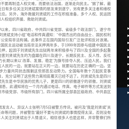
不要再制造人权灾难，而要依法治国，逐渐走向民主。”据了解，最
近日有多位关注刘贤斌案情的朋友来到遂宁，另有更多关注者和维权
反应。另外，海外救援刘贤斌的工作在积极准备，多个人权、民运团
和人权组织声援、救助刘贤斌。
关押以来，四川省政府、中共四川省党部、省级多个政法部门，遂宁市
刘贤斌支持小组”电话和传真通知：“中国杰出的自由战士、国民权利
市公安局非法拘捕。此事件正在国内国际引发广泛批评和反对浪潮。
’爱国民主运动被当局非法关押两年多，于1999年因参与组建中国民主
关押，起因于刘贤斌先生出狱两年来积极参与了四川及全国的多起重
迫害刘贤斌先生的为盘踞在四川及遂宁，长期反民主、反人性、反社
长期以来以‘改革、发展、稳定’为旗号掠夺人民、压迫人民。我们
在人民的一边，就要站在正义的一边，就要站在历史正确的一边。坚
步力量共同抗击围剿这些邪恶反动势力。全国每年数十万起民变事
性，充分证明了这些势力离彻底覆灭已经不远了。刘贤斌先生是四川
斌先生是中华民族的优秀儿子，更是四川的骄傲遂宁的骄傲，刘贤斌
据悉，此通知将在一个月内通过电话、传真、电子邮件等方式发送到
共市级党部、市级所有部门，四川省所属全部县区级政府、中共县区
发言人、异议人士张明7月5日被警方传讯，被问及“我是刘贤斌”关
命等问题，并被警告“最好不要与刘贤斌的事情搅得太深，否则没有
本人关注刘贤斌出于人情道义，相信很多人也是这样，并非警察们所