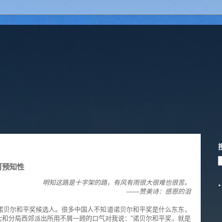
可预知性
明知这路是十字架的路，有风有雨很大很难也很苦。
——赞美诗：感恩的泪
份：诺贝尔和平奖候选人。很多中国人不知道诺贝尔和平奖是什么东东，
太和分局西郊派出所用不屑一顾的口气对我说：“诺贝尔和平奖，就是