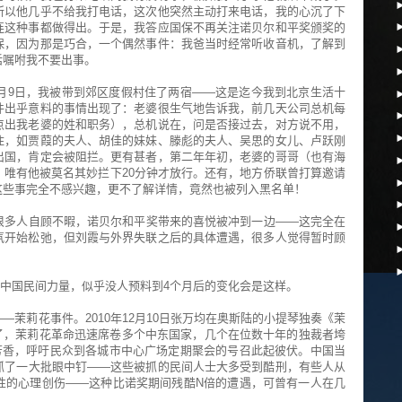
所以他几乎不给我打电话，这次他突然主动打来电话，我的心沉了下
连这种事都做得出。于是，我答应国保不再关注诺贝尔和平奖颁奖的
保，因为那是巧合，一个偶然事件：我爸当时经常听收音机，了解到
话嘱咐我不要出事。
月9日，我被带到郊区度假村住了两宿——这是迄今我到北京生活十
件出乎意料的事情出现了：老婆很生气地告诉我，前几天公司总机每
点出我老婆的姓和职务），总机说在，问是否接过去，对方说不用，
住，如贾葭的夫人、胡佳的妹妹、滕彪的夫人、吴思的女儿、卢跃刚
出国，肯定会被阻拦。更有甚者，第二年年初，老婆的哥哥（也有海
唯有他被莫名其妙拦下20分钟才放行。还有，地方侨联曾打算邀请
这些事完全不感兴趣，更不了解详情，竟然也被列入黑名单！
很多人自顾不暇，诺贝尔和平奖带来的喜悦被冲到一边——这完全在
氛开始松弛，但刘霞与外界失联之后的具体遭遇，很多人觉得暂时顾
态的中国民间力量，似乎没人预料到4个月后的变化会是这样。
茉莉花事件。2010年12月10日张万均在奥斯陆的小提琴独奏《茉
了，茉莉花革命迅速席卷多个中东国家，几个在位数十年的独裁者垮
花芳香，呼吁民众到各城市中心广场定期聚会的号召此起彼伏。中国当
抓了一大批眼中钉——这些被抓的民间人士大多受到酷刑，有些人从
性的心理创伤——这种比诺奖期间残酷N倍的遭遇，可曾有一人在几