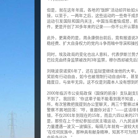
但是，就在这年年底，各地的“饭醉”活动却开始如火
接，以至于，一两年之后，这些运动的一些骨干成员
运动引发国际和国内关注，中国当局羞恼成怒，抓了
件，更是开创了30多年来的记录——你不公开认罪
此外，更离奇的是，周永康倒台前后，竟有报道说2
稳经费、扩大自身权力的党内斗争而暗中导演和操
同时，埃及政局的变化也出人意料，代表伊斯兰势
巴拉克由终身监禁被改判3年监禁，穆尔西却被先后
刘晓波获诺奖6年了，还在监狱里继续坐他的大牢
奖前有行动自由，如今也被限制行动自由6年，甚
籍度日，与坐牢无异。这不仅是刘霞本人没有想到
2000年临沂市公安局政保（国保的前身）支队副
不到了。我回答：“你这辈子能不能看到我不知道，
所，有次管教把我提到办公室聊天，两三个警察过来
警察不屑地回答：“哼，谁跟你对话？”——这话
错，不仅2001年到现在的15年，而且六四以来的2
是，那些在上个世纪参加过民主墙运动、八九民运
力量遭遇一波又一波镇压，每隔几年就有一波较大
“在任何民族中，那种具有献身精神，知其不可为而
会投身运动。”