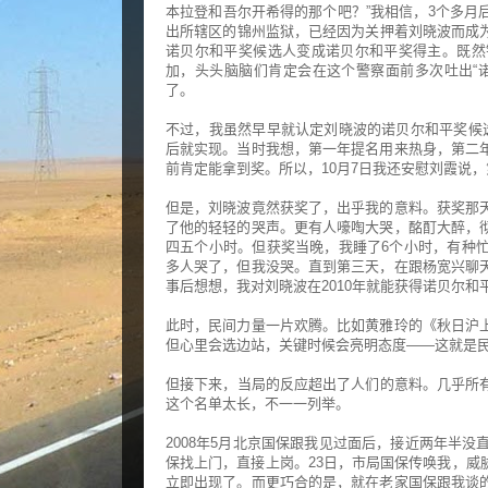
本拉登和吾尔开希得的那个吧？”我相信，3个多月
出所辖区的锦州监狱，已经因为关押着刘晓波而成
诺贝尔和平奖候选人变成诺贝尔和平奖得主。既然
加，头头脑脑们肯定会在这个警察面前多次吐出“
了。
不过，我虽然早早就认定刘晓波的诺贝尔和平奖候
后就实现。当时我想，第一年提名用来热身，第二
前肯定能拿到奖。所以，10月7日我还安慰刘霞说
但是，刘晓波竟然获奖了，出乎我的意料。获奖那
了他的轻轻的哭声。更有人嚎啕大哭，酩酊大醉，
四五个小时。但获奖当晚，我睡了6个小时，有种
多人哭了，但我没哭。直到第三天，在跟杨宽兴聊
事后想想，我对刘晓波在2010年就能获得诺贝尔
此时，民间力量一片欢腾。比如黄雅玲的《秋日沪
但心里会选边站，关键时候会亮明态度——这就是民
但接下来，当局的反应超出了人们的意料。几乎所
这个名单太长，不一一列举。
2008年5月北京国保跟我见过面后，接近两年半
保找上门，直接上岗。23日，市局国保传唤我，威
立即出现了。而更巧合的是，就在老家国保跟我谈