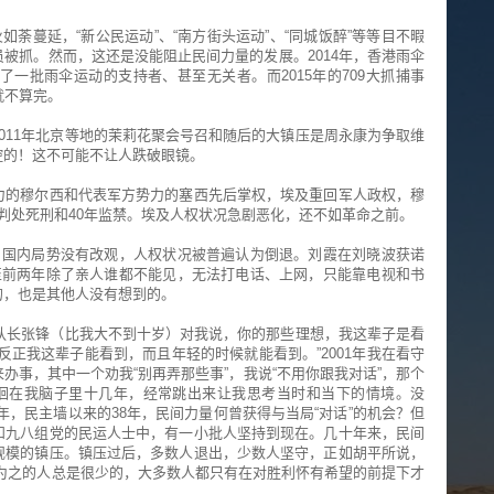
如荼蔓延，“新公民运动”、“南方街头运动”、“同城饭醉”等等目不暇
被抓。然而，这还是没能阻止民间力量的发展。2014年，香港雨伞
一批雨伞运动的支持者、甚至无关者。而2015年的709大抓捕事
就不算完。
011年北京等地的茉莉花聚会号召和随后的大镇压是周永康为争取维
控的！这不可能不让人跌破眼镜。
力的穆尔西和代表军方势力的塞西先后掌权，埃及重回军人政权，穆
判处死刑和40年监禁。埃及人权状况急剧恶化，还不如革命之前。
。国内局势没有改观，人权状况被普遍认为倒退。刘霞在刘晓波获诺
至前两年除了亲人谁都不能见，无法打电话、上网，只能靠电视和书
的，也是其他人没有想到的。
支队长张锋（比我大不到十岁）对我说，你的那些理想，我这辈子是看
反正我这辈子能看到，而且年轻的时候就能看到。”2001年我在看守
办事，其中一个劝我“别再弄那些事”，我说“不用你跟我对话”，那个
徘徊在我脑子里十几年，经常跳出来让我思考当时和当下的情境。没
7年，民主墙以来的38年，民间力量何曾获得与当局“对话”的机会？但
和九八组党的民运人士中，有一小批人坚持到现在。几十年来，民间
规模的镇压。镇压过后，多数人退出，少数人坚守，正如胡平所说，
为之的人总是很少的，大多数人都只有在对胜利怀有希望的前提下才