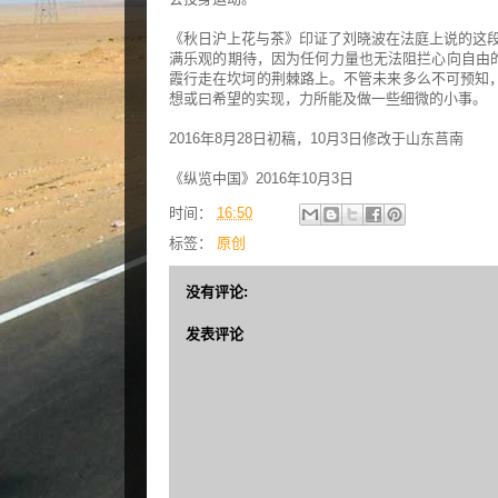
《秋日沪上花与茶》印证了刘晓波在法庭上说的这段
满乐观的期待，因为任何力量也无法阻拦心向自由的
霞行走在坎坷的荆棘路上。不管未来多么不可预知
想或曰希望的实现，力所能及做一些细微的小事。
2016年8月28日初稿，10月3日修改于山东莒南
《纵览中国》2016年10月3日
时间：
16:50
标签：
原创
没有评论:
发表评论