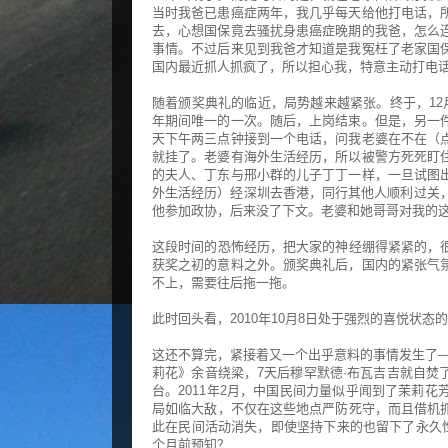
当时我爸已患癌症两年，我几乎每天给他打电话，
去，心想国保竟去骚扰身患癌症晚期的我爸，怎么
事情。不过后来见到我爸才知道是我冤枉了老家国
国内最近抓人抓疯了，所以担心我，特意主动打电
随着颁奖典礼的临近，局势越来越紧张。终于，12
年期间唯一的一次。随后，上岗结束。但是，另一
天下午两三点钟接到一个电话，问我老婆在不在（
就挂了。老婆有海外生活经历，所以被警方死死盯
的夫人、丁东与邢小群的儿子丁丁一样，一旦试图
外生活经历）经深圳去香港，同行其他人顺利过关，
他参加政协，后来没了下文。老婆和她哥哥对我的
这段时间的恐怖经历，把大家的神经绷得紧紧的，
获奖之初的意料之外。颁奖典礼后，国内的紧张气
不上，需要往后拖一拖。
此时回头看，2010年10月8日处于强烈的喜悦状
这还不算完，紧接着又一个出乎意料的事情发生了——
莉花》余音绕梁，7天后穆罕默德·布瓦吉吉就自焚
台。2011年2月，中国民间力量似乎闻到了茉莉
局如临大敌，不仅在这些地点严防死守，而且借机
此在民间活动消失，即使坚持下来的也留下了永久
个月前预知？