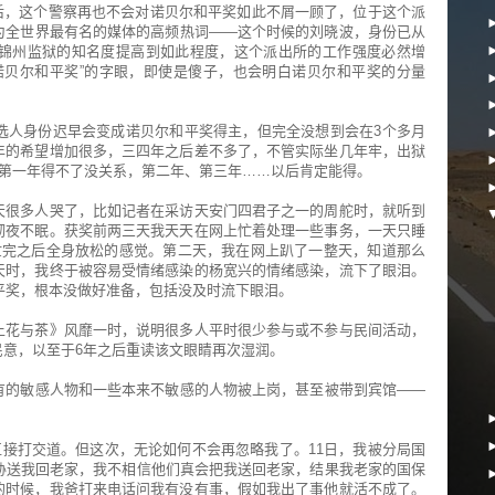
后，这个警察再也不会对诺贝尔和平奖如此不屑一顾了，位于这个派
为全世界最有名的媒体的高频热词——这个时候的刘晓波，身份已从
锦州监狱的知名度提高到如此程度，这个派出所的工作强度必然增
诺贝尔和平奖”的字眼，即使是傻子，也会明白诺贝尔和平奖的分量
选人身份迟早会变成诺贝尔和平奖得主，但完全没想到会在3个多月
年的希望增加很多，三四年之后差不多了，不管实际坐几年牢，出狱
，第一年得不了没关系，第二年、第三年……以后肯定能得。
天很多人哭了，比如记者在采访天安门四君子之一的周舵时，就听到
彻夜不眠。获奖前两三天我天天在网上忙着处理一些事务，一天只睡
忙完之后全身放松的感觉。第二天，我在网上趴了一整天，知道那么
天时，我终于被容易受情绪感染的杨宽兴的情绪感染，流下了眼泪。
和平奖，根本没做好准备，包括没及时流下眼泪。
上花与茶》风靡一时，说明很多人平时很少参与或不参与民间活动，
意，以至于6年之后重读该文眼睛再次湿润。
有的敏感人物和一些本来不敏感的人物被上岗，甚至被带到宾馆——
没直接打交道。但这次，无论如何不会再忽略我了。11日，我被分局国
胁送我回老家，我不相信他们真会把我送回老家，结果我老家的国保
的时候，我爸打来电话问我有没有事，假如我出了事他就活不成了。