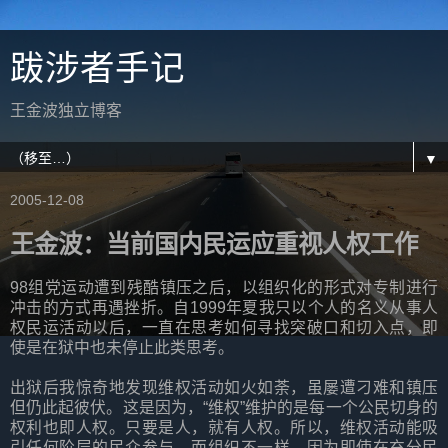
跋涉者手记
王金波独立博客
▼
2005-12-08
王金波：当前国内民运应重视人权工作
98组党运动遭到残酷镇压之后，以组织化的形式对专制进行
冲击的方式再遇挫折。自1999年夏我只以个人的名义从事人
权民运活动以后，一直在思考如何寻找突破口和切入点，即
使是在狱中也未停止此类思考。
出狱后我惊奇地发现维权活动如火如荼，虽屡遭刁难和镇压
但仍此起彼伏。这是因为，“维权”维护的是每一个公民切身的
权利也即人权。只要是人，就有人权。所以，维权活动能吸
引任何阶层的民众参与。而组织不一样，因为即使在充分民